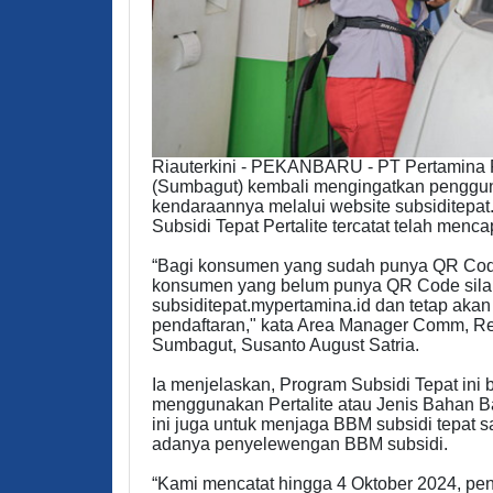
Riauterkini - PEKANBARU - PT Pertamina 
(Sumbagut) kembali mengingatkan pengguna
kendaraannya melalui website subsiditepat
Subsidi Tepat Pertalite tercatat telah men
“Bagi konsumen yang sudah punya QR Code
konsumen yang belum punya QR Code silak
subsiditepat.mypertamina.id dan tetap aka
pendaftaran," kata Area Manager Comm, R
Sumbagut, Susanto August Satria.
Ia menjelaskan, Program Subsidi Tepat ini
menggunakan Pertalite atau Jenis Bahan B
ini juga untuk menjaga BBM subsidi tepat s
adanya penyelewengan BBM subsidi.
“Kami mencatat hingga 4 Oktober 2024, pend