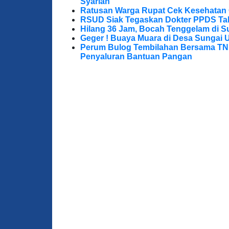
Syariah
Ratusan Warga Rupat Cek Kesehatan G
RSUD Siak Tegaskan Dokter PPDS Tak
Hilang 36 Jam, Bocah Tenggelam di S
Geger ! Buaya Muara di Desa Sungai 
Perum Bulog Tembilahan Bersama TNI-P
Penyaluran Bantuan Pangan