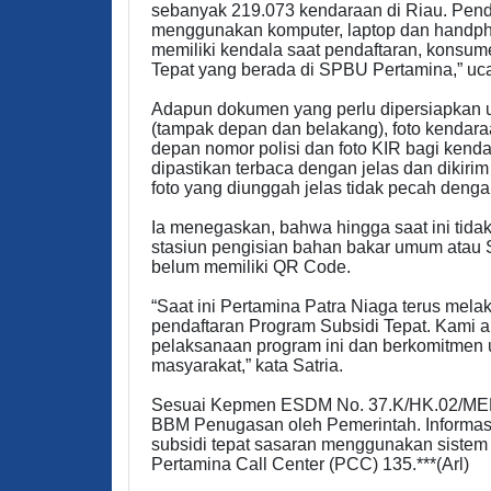
sebanyak 219.073 kendaraan di Riau. Pend
menggunakan komputer, laptop dan handph
memiliki kendala saat pendaftaran, konsum
Tepat yang berada di SPBU Pertamina,” uca
Adapun dokumen yang perlu dipersiapkan unt
(tampak depan dan belakang), foto kendar
depan nomor polisi dan foto KIR bagi ken
dipastikan terbaca dengan jelas dan dikirim 
foto yang diunggah jelas tidak pecah denga
Ia menegaskan, bahwa hingga saat ini tida
stasiun pengisian bahan bakar umum atau
belum memiliki QR Code.
“Saat ini Pertamina Patra Niaga terus mela
pendaftaran Program Subsidi Tepat. Kami ak
pelaksanaan program ini dan berkomitmen 
masyarakat,” kata Satria.
Sesuai Kepmen ESDM No. 37.K/HK.02/MEM.
BBM Penugasan oleh Pemerintah. Informasi
subsidi tepat sasaran menggunakan siste
Pertamina Call Center (PCC) 135.***(Arl)