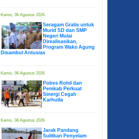
Kamis, 06 Agustus 2026
Seragam Gratis untuk
Murid SD dan SMP
Negeri Mulai
Direalisasikan,
Program Wako Agung
Disambut Antusias
Kamis, 06 Agustus 2026
Polres Rohil dan
Pemkab Perkuat
Sinergi Cegah
Karhutla
Kamis, 06 Agustus 2026
Jarak Pandang
Sulitkan Penyelam