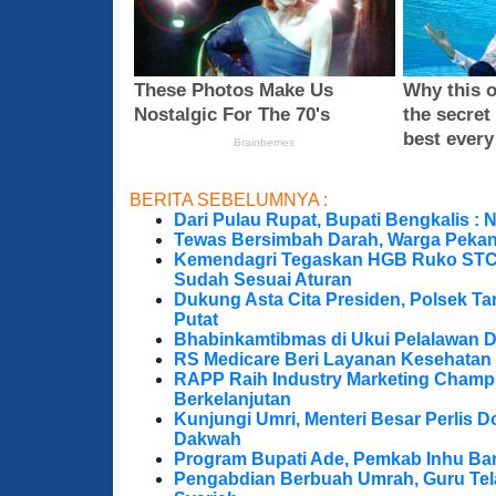
BERITA SEBELUMNYA :
Dari Pulau Rupat, Bupati Bengkalis : 
Tewas Bersimbah Darah, Warga Peka
Kemendagri Tegaskan HGB Ruko STC 
Sudah Sesuai Aturan
Dukung Asta Cita Presiden, Polsek T
Putat
Bhabinkamtibmas di Ukui Pelalawan 
RS Medicare Beri Layanan Kesehatan
RAPP Raih Industry Marketing Champ
Berkelanjutan
Kunjungi Umri, Menteri Besar Perlis 
Dakwah
Program Bupati Ade, Pemkab Inhu Ba
Pengabdian Berbuah Umrah, Guru Te