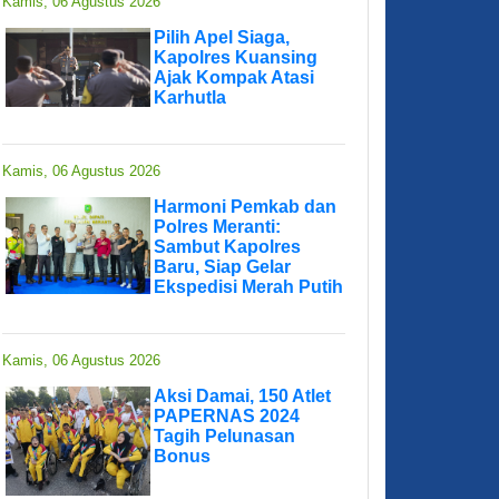
Kamis, 06 Agustus 2026
Pilih Apel Siaga,
Kapolres Kuansing
Ajak Kompak Atasi
Karhutla
Kamis, 06 Agustus 2026
Harmoni Pemkab dan
Polres Meranti:
Sambut Kapolres
Baru, Siap Gelar
Ekspedisi Merah Putih
Kamis, 06 Agustus 2026
Aksi Damai, 150 Atlet
PAPERNAS 2024
Tagih Pelunasan
Bonus