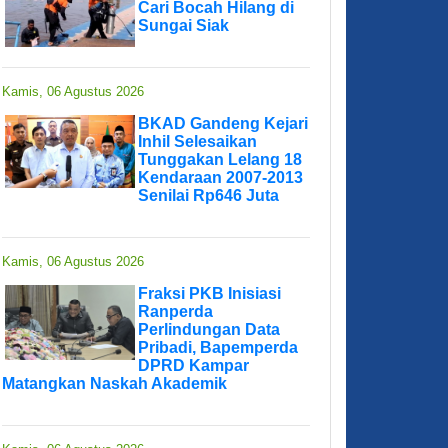
Cari Bocah Hilang di
Sungai Siak
Kamis, 06 Agustus 2026
BKAD Gandeng Kejari
Inhil Selesaikan
Tunggakan Lelang 18
Kendaraan 2007-2013
Senilai Rp646 Juta
Kamis, 06 Agustus 2026
Fraksi PKB Inisiasi
Ranperda
Perlindungan Data
Pribadi, Bapemperda
DPRD Kampar
Matangkan Naskah Akademik