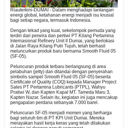
Riauterkini-DUMAI - Dalam menghadapi tantangan
energi global, ketahanan energi menjadi isu krusial
bagi setiap negara, termasuk Indonesia.
Dengan tekad yang kuat, sekelompok pemuda yang
terdiri dari perwira dan pertiwi PT Kilang Pertamina
Internasional Refinery Unit II Dumai, yang berlokasi
di Jalan Raya Kilang Putri Tujuh, telah berhasil
meluncurkan produk baru bernama Smooth Fluid 05
(SF-05).
Peluncuran produk terbaru berlangsung di area
pelabuhan (jetty) dan ditandai dengan penyerahan
simbolis sampel Smooth Fluid 05 (SF-05) beserta
Certificate of Quality (COQ) kepada Manager Project
Sales PT Pertamina Lubricants (PTPL), Wahyu
Pratiwi W, dan Kapten Kapal MT. Tameda Maru 3,
Kapten Nazar. Selain itu, kegiatan ini juga mencakup
pengapalan perdana sebanyak 7.000 barel.
Peluncuran SF-05 menjadi momen yang berharga
bagi seluruh tim di PT KPI Unit Dumai. Mereka
merayakan hasil kerja keras yang telah dilakukan