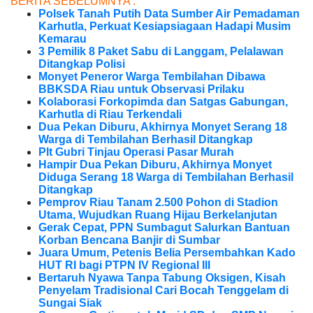
BERITA SEBELUMNYA :
Polsek Tanah Putih Data Sumber Air Pemadaman
Karhutla, Perkuat Kesiapsiagaan Hadapi Musim
Kemarau
3 Pemilik 8 Paket Sabu di Langgam, Pelalawan
Ditangkap Polisi
Monyet Peneror Warga Tembilahan Dibawa
BBKSDA Riau untuk Observasi Prilaku
Kolaborasi Forkopimda dan Satgas Gabungan,
Karhutla di Riau Terkendali
Dua Pekan Diburu, Akhirnya Monyet Serang 18
Warga di Tembilahan Berhasil Ditangkap
Plt Gubri Tinjau Operasi Pasar Murah
Hampir Dua Pekan Diburu, Akhirnya Monyet
Diduga Serang 18 Warga di Tembilahan Berhasil
Ditangkap
Pemprov Riau Tanam 2.500 Pohon di Stadion
Utama, Wujudkan Ruang Hijau Berkelanjutan
Gerak Cepat, PPN Sumbagut Salurkan Bantuan
Korban Bencana Banjir di Sumbar
Juara Umum, Petenis Belia Persembahkan Kado
HUT RI bagi PTPN IV Regional III
Bertaruh Nyawa Tanpa Tabung Oksigen, Kisah
Penyelam Tradisional Cari Bocah Tenggelam di
Sungai Siak