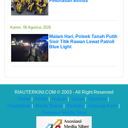
Pelunasan Bonus
Kamis, 06 Agustus 2026
Malam Hari, Polsek Tanah Putih
Sisir Titik Rawan Lewat Patroli
Blue Light
RIAUTERKINI.COM © 2003 - All Right Reserved
Home
|
Politik
|
Hukum
|
Sosial
|
Ekonomi
|
Pendidikan
|
Bisnis Terkini
|
Redaksi
|
Hubungi Kami
|
Pedoman Media Siber