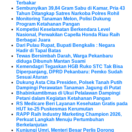
Terbakar
Sembunyikan 39,84 Gram Sabu di Kamar, Pria 43
Tahun Ditangkap Satres Narkoba Polres Rohil
Monitoring Tanaman Melon, Polisi Dukung
Program Ketahanan Pangan
Kompetisi Keselamatan Berkendara Level
Nasional, Perwakilan Capella Honda Riau Raih
Berbagai Juara
Dari Pulau Rupat, Bupati Bengkalis : Negara
Hadir di Tapal Batas
Tewas Bersimbah Darah, Warga Pekanbaru
diduga Dibunuh Mantan Suami
Kemendagri Tegaskan HGB Ruko STC Tak Bisa
Diperpanjang, DPRD Pekanbaru: Pemko Sudah
Sesuai Aturan
Dukung Asta Cita Presiden, Polsek Tanah Putih
Dampingi Perawatan Tanaman Jagung di Putat
Bhabinkamtibmas di Ukui Pelalawan Dampingi
Petani dalam Kegiatan Ketahanan Pangan
RS Medicare Beri Layanan Kesehatan Gratis pada
HUT ke-25 Puskesmas Kerumutan
RAPP Raih Industry Marketing Champion 2026,
Perkuat Langkah Menuju Pertumbuhan
Berkelanjutan
Kunjungi Umri, Menteri Besar Perlis Dorong