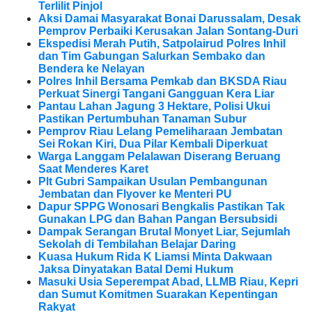
Terlilit Pinjol
Aksi Damai Masyarakat Bonai Darussalam, Desak
Pemprov Perbaiki Kerusakan Jalan Sontang-Duri
Ekspedisi Merah Putih, Satpolairud Polres Inhil
dan Tim Gabungan Salurkan Sembako dan
Bendera ke Nelayan
Polres Inhil Bersama Pemkab dan BKSDA Riau
Perkuat Sinergi Tangani Gangguan Kera Liar
Pantau Lahan Jagung 3 Hektare, Polisi Ukui
Pastikan Pertumbuhan Tanaman Subur
Pemprov Riau Lelang Pemeliharaan Jembatan
Sei Rokan Kiri, Dua Pilar Kembali Diperkuat
Warga Langgam Pelalawan Diserang Beruang
Saat Menderes Karet
Plt Gubri Sampaikan Usulan Pembangunan
Jembatan dan Flyover ke Menteri PU
Dapur SPPG Wonosari Bengkalis Pastikan Tak
Gunakan LPG dan Bahan Pangan Bersubsidi
Dampak Serangan Brutal Monyet Liar, Sejumlah
Sekolah di Tembilahan Belajar Daring
Kuasa Hukum Rida K Liamsi Minta Dakwaan
Jaksa Dinyatakan Batal Demi Hukum
Masuki Usia Seperempat Abad, LLMB Riau, Kepri
dan Sumut Komitmen Suarakan Kepentingan
Rakyat