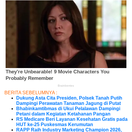
BERITA SEBELUMNYA :
Dukung Asta Cita Presiden, Polsek Tanah Putih
Dampingi Perawatan Tanaman Jagung di Putat
Bhabinkamtibmas di Ukui Pelalawan Dampingi
Petani dalam Kegiatan Ketahanan Pangan
RS Medicare Beri Layanan Kesehatan Gratis pada
HUT ke-25 Puskesmas Kerumutan
RAPP Raih Industry Marketing Champion 2026,