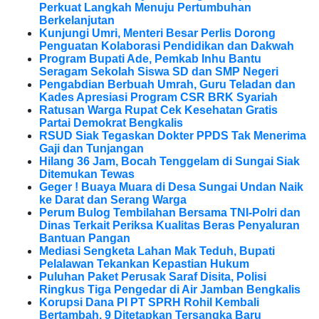
Perkuat Langkah Menuju Pertumbuhan
Berkelanjutan
Kunjungi Umri, Menteri Besar Perlis Dorong
Penguatan Kolaborasi Pendidikan dan Dakwah
Program Bupati Ade, Pemkab Inhu Bantu
Seragam Sekolah Siswa SD dan SMP Negeri
Pengabdian Berbuah Umrah, Guru Teladan dan
Kades Apresiasi Program CSR BRK Syariah
Ratusan Warga Rupat Cek Kesehatan Gratis
Partai Demokrat Bengkalis
RSUD Siak Tegaskan Dokter PPDS Tak Menerima
Gaji dan Tunjangan
Hilang 36 Jam, Bocah Tenggelam di Sungai Siak
Ditemukan Tewas
Geger ! Buaya Muara di Desa Sungai Undan Naik
ke Darat dan Serang Warga
Perum Bulog Tembilahan Bersama TNI-Polri dan
Dinas Terkait Periksa Kualitas Beras Penyaluran
Bantuan Pangan
Mediasi Sengketa Lahan Mak Teduh, Bupati
Pelalawan Tekankan Kepastian Hukum
Puluhan Paket Perusak Saraf Disita, Polisi
Ringkus Tiga Pengedar di Air Jamban Bengkalis
Korupsi Dana PI PT SPRH Rohil Kembali
Bertambah. 9 Ditetapkan Tersangka Baru