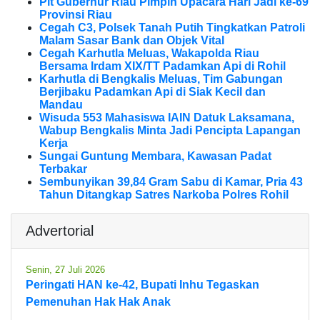
Plt Gubernur Riau Pimpin Upacara Hari Jadi ke-69
Provinsi Riau
Cegah C3, Polsek Tanah Putih Tingkatkan Patroli
Malam Sasar Bank dan Objek Vital
Cegah Karhutla Meluas, Wakapolda Riau
Bersama Irdam XIX/TT Padamkan Api di Rohil
Karhutla di Bengkalis Meluas, Tim Gabungan
Berjibaku Padamkan Api di Siak Kecil dan
Mandau
Wisuda 553 Mahasiswa IAIN Datuk Laksamana,
Wabup Bengkalis Minta Jadi Pencipta Lapangan
Kerja
Sungai Guntung Membara, Kawasan Padat
Terbakar
Sembunyikan 39,84 Gram Sabu di Kamar, Pria 43
Tahun Ditangkap Satres Narkoba Polres Rohil
Advertorial
Senin, 27 Juli 2026
Peringati HAN ke-42, Bupati Inhu Tegaskan
Pemenuhan Hak Hak Anak