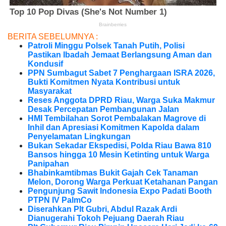
BERITA SEBELUMNYA :
Patroli Minggu Polsek Tanah Putih, Polisi
Pastikan Ibadah Jemaat Berlangsung Aman dan
Kondusif
PPN Sumbagut Sabet 7 Penghargaan ISRA 2026,
Bukti Komitmen Nyata Kontribusi untuk
Masyarakat
Reses Anggota DPRD Riau, Warga Suka Makmur
Desak Percepatan Pembangunan Jalan
HMI Tembilahan Sorot Pembalakan Magrove di
Inhil dan Apresiasi Komitmen Kapolda dalam
Penyelamatan Lingkungan
Bukan Sekadar Ekspedisi, Polda Riau Bawa 810
Bansos hingga 10 Mesin Ketinting untuk Warga
Panipahan
Bhabinkamtibmas Bukit Gajah Cek Tanaman
Melon, Dorong Warga Perkuat Ketahanan Pangan
Pengunjung Sawit Indonesia Expo Padati Booth
PTPN IV PalmCo
Diserahkan Plt Gubri, Abdul Razak Ardi
Dianugerahi Tokoh Pejuang Daerah Riau