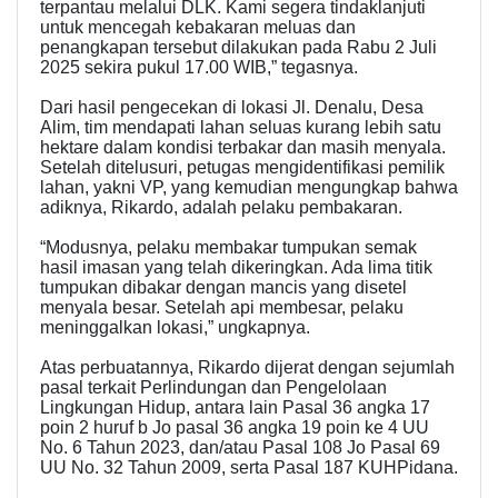
terpantau melalui DLK. Kami segera tindaklanjuti
untuk mencegah kebakaran meluas dan
penangkapan tersebut dilakukan pada Rabu 2 Juli
2025 sekira pukul 17.00 WIB,” tegasnya.
Dari hasil pengecekan di lokasi Jl. Denalu, Desa
Alim, tim mendapati lahan seluas kurang lebih satu
hektare dalam kondisi terbakar dan masih menyala.
Setelah ditelusuri, petugas mengidentifikasi pemilik
lahan, yakni VP, yang kemudian mengungkap bahwa
adiknya, Rikardo, adalah pelaku pembakaran.
“Modusnya, pelaku membakar tumpukan semak
hasil imasan yang telah dikeringkan. Ada lima titik
tumpukan dibakar dengan mancis yang disetel
menyala besar. Setelah api membesar, pelaku
meninggalkan lokasi,” ungkapnya.
Atas perbuatannya, Rikardo dijerat dengan sejumlah
pasal terkait Perlindungan dan Pengelolaan
Lingkungan Hidup, antara lain Pasal 36 angka 17
poin 2 huruf b Jo pasal 36 angka 19 poin ke 4 UU
No. 6 Tahun 2023, dan/atau Pasal 108 Jo Pasal 69
UU No. 32 Tahun 2009, serta Pasal 187 KUHPidana.