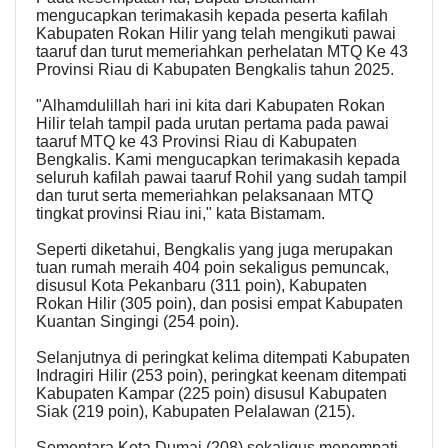
mengucapkan terimakasih kepada peserta kafilah
Kabupaten Rokan Hilir yang telah mengikuti pawai
taaruf dan turut memeriahkan perhelatan MTQ Ke 43
Provinsi Riau di Kabupaten Bengkalis tahun 2025.
"Alhamdulillah hari ini kita dari Kabupaten Rokan
Hilir telah tampil pada urutan pertama pada pawai
taaruf MTQ ke 43 Provinsi Riau di Kabupaten
Bengkalis. Kami mengucapkan terimakasih kepada
seluruh kafilah pawai taaruf Rohil yang sudah tampil
dan turut serta memeriahkan pelaksanaan MTQ
tingkat provinsi Riau ini," kata Bistamam.
Seperti diketahui, Bengkalis yang juga merupakan
tuan rumah meraih 404 poin sekaligus pemuncak,
disusul Kota Pekanbaru (311 poin), Kabupaten
Rokan Hilir (305 poin), dan posisi empat Kabupaten
Kuantan Singingi (254 poin).
Selanjutnya di peringkat kelima ditempati Kabupaten
Indragiri Hilir (253 poin), peringkat keenam ditempati
Kabupaten Kampar (225 poin) disusul Kabupaten
Siak (219 poin), Kabupaten Pelalawan (215).
Sementara Kota Dumai (208) sekaligus menempati