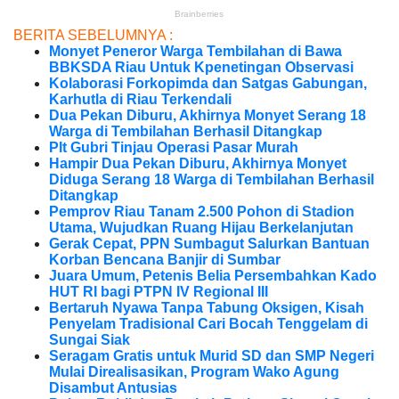
BERITA SEBELUMNYA :
Monyet Peneror Warga Tembilahan di Bawa
BBKSDA Riau Untuk Kpenetingan Observasi
Kolaborasi Forkopimda dan Satgas Gabungan,
Karhutla di Riau Terkendali
Dua Pekan Diburu, Akhirnya Monyet Serang 18
Warga di Tembilahan Berhasil Ditangkap
Plt Gubri Tinjau Operasi Pasar Murah
Hampir Dua Pekan Diburu, Akhirnya Monyet
Diduga Serang 18 Warga di Tembilahan Berhasil
Ditangkap
Pemprov Riau Tanam 2.500 Pohon di Stadion
Utama, Wujudkan Ruang Hijau Berkelanjutan
Gerak Cepat, PPN Sumbagut Salurkan Bantuan
Korban Bencana Banjir di Sumbar
Juara Umum, Petenis Belia Persembahkan Kado
HUT RI bagi PTPN IV Regional III
Bertaruh Nyawa Tanpa Tabung Oksigen, Kisah
Penyelam Tradisional Cari Bocah Tenggelam di
Sungai Siak
Seragam Gratis untuk Murid SD dan SMP Negeri
Mulai Direalisasikan, Program Wako Agung
Disambut Antusias