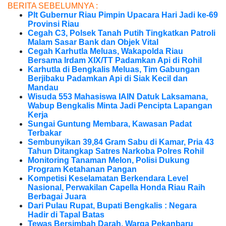
BERITA SEBELUMNYA :
Plt Gubernur Riau Pimpin Upacara Hari Jadi ke-69
Provinsi Riau
Cegah C3, Polsek Tanah Putih Tingkatkan Patroli
Malam Sasar Bank dan Objek Vital
Cegah Karhutla Meluas, Wakapolda Riau
Bersama Irdam XIX/TT Padamkan Api di Rohil
Karhutla di Bengkalis Meluas, Tim Gabungan
Berjibaku Padamkan Api di Siak Kecil dan
Mandau
Wisuda 553 Mahasiswa IAIN Datuk Laksamana,
Wabup Bengkalis Minta Jadi Pencipta Lapangan
Kerja
Sungai Guntung Membara, Kawasan Padat
Terbakar
Sembunyikan 39,84 Gram Sabu di Kamar, Pria 43
Tahun Ditangkap Satres Narkoba Polres Rohil
Monitoring Tanaman Melon, Polisi Dukung
Program Ketahanan Pangan
Kompetisi Keselamatan Berkendara Level
Nasional, Perwakilan Capella Honda Riau Raih
Berbagai Juara
Dari Pulau Rupat, Bupati Bengkalis : Negara
Hadir di Tapal Batas
Tewas Bersimbah Darah, Warga Pekanbaru