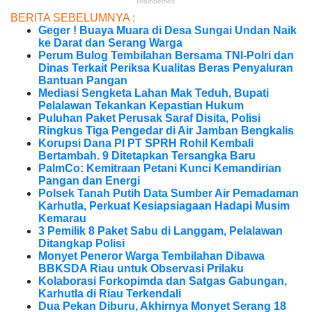
BERITA SEBELUMNYA :
Geger ! Buaya Muara di Desa Sungai Undan Naik
ke Darat dan Serang Warga
Perum Bulog Tembilahan Bersama TNI-Polri dan
Dinas Terkait Periksa Kualitas Beras Penyaluran
Bantuan Pangan
Mediasi Sengketa Lahan Mak Teduh, Bupati
Pelalawan Tekankan Kepastian Hukum
Puluhan Paket Perusak Saraf Disita, Polisi
Ringkus Tiga Pengedar di Air Jamban Bengkalis
Korupsi Dana PI PT SPRH Rohil Kembali
Bertambah. 9 Ditetapkan Tersangka Baru
PalmCo: Kemitraan Petani Kunci Kemandirian
Pangan dan Energi
Polsek Tanah Putih Data Sumber Air Pemadaman
Karhutla, Perkuat Kesiapsiagaan Hadapi Musim
Kemarau
3 Pemilik 8 Paket Sabu di Langgam, Pelalawan
Ditangkap Polisi
Monyet Peneror Warga Tembilahan Dibawa
BBKSDA Riau untuk Observasi Prilaku
Kolaborasi Forkopimda dan Satgas Gabungan,
Karhutla di Riau Terkendali
Dua Pekan Diburu, Akhirnya Monyet Serang 18