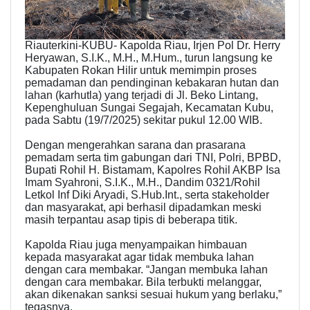
Riauterkini-KUBU- Kapolda Riau, Irjen Pol Dr. Herry
Heryawan, S.I.K., M.H., M.Hum., turun langsung ke
Kabupaten Rokan Hilir untuk memimpin proses
pemadaman dan pendinginan kebakaran hutan dan
lahan (karhutla) yang terjadi di Jl. Beko Lintang,
Kepenghuluan Sungai Segajah, Kecamatan Kubu,
pada Sabtu (19/7/2025) sekitar pukul 12.00 WIB.
Dengan mengerahkan sarana dan prasarana
pemadam serta tim gabungan dari TNI, Polri, BPBD,
Bupati Rohil H. Bistamam, Kapolres Rohil AKBP Isa
Imam Syahroni, S.I.K., M.H., Dandim 0321/Rohil
Letkol Inf Diki Aryadi, S.Hub.Int., serta stakeholder
dan masyarakat, api berhasil dipadamkan meski
masih terpantau asap tipis di beberapa titik.
Kapolda Riau juga menyampaikan himbauan
kepada masyarakat agar tidak membuka lahan
dengan cara membakar. “Jangan membuka lahan
dengan cara membakar. Bila terbukti melanggar,
akan dikenakan sanksi sesuai hukum yang berlaku,”
tegasnya.