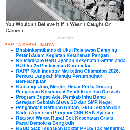
BERITA SEBELUMNYA :
Bhabinkamtibmas di Ukui Pelalawan Dampingi
Petani dalam Kegiatan Ketahanan Pangan
RS Medicare Beri Layanan Kesehatan Gratis pada
HUT ke-25 Puskesmas Kerumutan
RAPP Raih Industry Marketing Champion 2026,
Perkuat Langkah Menuju Pertumbuhan
Berkelanjutan
Kunjungi Umri, Menteri Besar Perlis Dorong
Penguatan Kolaborasi Pendidikan dan Dakwah
Program Bupati Ade, Pemkab Inhu Bantu
Seragam Sekolah Siswa SD dan SMP Negeri
Pengabdian Berbuah Umrah, Guru Teladan dan
Kades Apresiasi Program CSR BRK Syariah
Ratusan Warga Rupat Cek Kesehatan Gratis
Partai Demokrat Bengkalis
RSUD Siak Tegaskan Dokter PPDS Tak Menerima