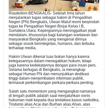
Riauterkini-BENGKALIS- Setelah lima tahun
menjalankan tugas sebagai hakim di Pengadilan
Negeri (PN) Bengkalis, Ulwan Maluf resmi berpindah
tugas ke Pengadilan Negeri Binjai Kelas I B,
Sumatera Utara. Kepergiannya meninggalkan jejak
mendalam, khususnya bagi kalangan wartawan dan
masyarakat Bengkalis yang mengenal dirinya
sebagai sosok berintegritas, humanis, dan terbuka
terhadap media.
Hakim Ulwan dikenal luas bukan hanya karena
ketegasannya dalam menegakkan hukum, tetapi
juga karena kedekatannya dengan para insan pers.
Selama bertugas di Bengkalis, ia merangkap
sebagai Humas PN dan menunjukkan dedikasi
tinggi dalam menjembatani informasi publik,
termasuk perkembangan perkara-perkara penting.
Salah satu momentum yang mengangkat namanya
di tengah publik adalah saat menjatuhkan vonis
hukuman mati kepada dua terdakwa kasus narkotika,
Tristomo alias Acai dan Burhan alias Ahan, atas