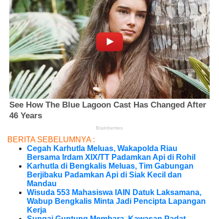
BERITA SEBELUMNYA :
Cegah Karhutla Meluas, Wakapolda Riau
Bersama Irdam XIX/TT Padamkan Api di Rohil
Karhutla di Bengkalis Meluas, Tim Gabungan
Berjibaku Padamkan Api di Siak Kecil dan
Mandau
Wisuda 553 Mahasiswa IAIN Datuk Laksamana,
Wabup Bengkalis Minta Jadi Pencipta Lapangan
Kerja
Sungai Guntung Membara, Kawasan Padat