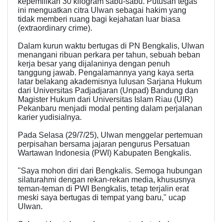
kepemilikan 30 kilogram sabu-sabu. Putusan tegas
ini menguatkan citra Ulwan sebagai hakim yang
tidak memberi ruang bagi kejahatan luar biasa
(extraordinary crime).
Dalam kurun waktu bertugas di PN Bengkalis, Ulwan
menangani ribuan perkara per tahun, sebuah beban
kerja besar yang dijalaninya dengan penuh
tanggung jawab. Pengalamannya yang kaya serta
latar belakang akademisnya lulusan Sarjana Hukum
dari Universitas Padjadjaran (Unpad) Bandung dan
Magister Hukum dari Universitas Islam Riau (UIR)
Pekanbaru menjadi modal penting dalam perjalanan
karier yudisialnya.
Pada Selasa (29/7/25), Ulwan menggelar pertemuan
perpisahan bersama jajaran pengurus Persatuan
Wartawan Indonesia (PWI) Kabupaten Bengkalis.
"Saya mohon diri dari Bengkalis. Semoga hubungan
silaturahmi dengan rekan-rekan media, khususnya
teman-teman di PWI Bengkalis, tetap terjalin erat
meski saya bertugas di tempat yang baru," ucap
Ulwan.