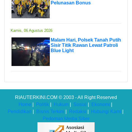
Pelunasan Bonus
Kamis, 06 Agustus 2026
Malam Hari, Polsek Tanah Putih
Sisir Titik Rawan Lewat Patroli
Blue Light
RIAUTERKINI.COM © 2003 - All Right Reserved
Home
|
Politik
|
Hukum
|
Sosial
|
Ekonomi
|
Pendidikan
|
Bisnis Terkini
|
Redaksi
|
Hubungi Kami
|
Pedoman Media Siber