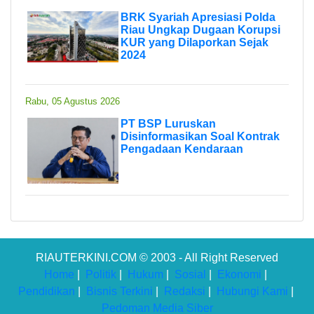
BRK Syariah Apresiasi Polda
Riau Ungkap Dugaan Korupsi
KUR yang Dilaporkan Sejak
2024
Rabu, 05 Agustus 2026
PT BSP Luruskan
Disinformasikan Soal Kontrak
Pengadaan Kendaraan
RIAUTERKINI.COM © 2003 - All Right Reserved
Home
|
Politik
|
Hukum
|
Sosial
|
Ekonomi
|
Pendidikan
|
Bisnis Terkini
|
Redaksi
|
Hubungi Kami
|
Pedoman Media Siber