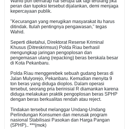
Wahid pun berharap hal serupa tak lagi terulang jika
peran dan tupoksi tersebut dijalankan, demi menjaga
kepercayaan publik.
"Kecurangan yang merugikan masyarakat itu harus
ditindak. Itulah pentingnya pengawasan," tegas
Wahid.
Seperti diketahui, Direktorat Reserse Kriminal
Khusus (Ditreskrimsus) Polda Riau berhasil
mengungkap jaringan pengoplosan dan
pengemasan ulang (repacking) beras berskala besar
di Kota Pekanbaru.
Polda Riau menggerebek sebuah gudang beras di
Jalan Mulyorejo, Pekanbaru. Kemudian menyita 9
ton beras yang diduga dioplos. Dalam operasi
tersebut, seorang pria berinisial R diamankan karena
diduga melakukan praktik pengoplosan beras SPHP
dengan beras berkualitas rendah atau reject.
Tindakan tersebut melanggar Undang-Undang
Perlindungan Konsumen dan merusak program
nasional Stabilisasi Pasokan dan Harga Pangan
(SPHP).. ***(mok)