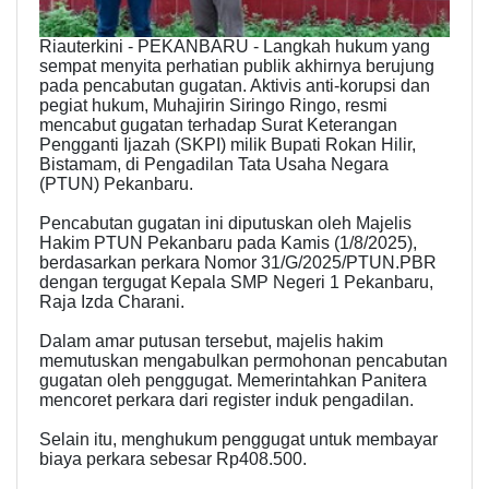
Riauterkini - PEKANBARU - Langkah hukum yang
sempat menyita perhatian publik akhirnya berujung
pada pencabutan gugatan. Aktivis anti-korupsi dan
pegiat hukum, Muhajirin Siringo Ringo, resmi
mencabut gugatan terhadap Surat Keterangan
Pengganti Ijazah (SKPI) milik Bupati Rokan Hilir,
Bistamam, di Pengadilan Tata Usaha Negara
(PTUN) Pekanbaru.
Pencabutan gugatan ini diputuskan oleh Majelis
Hakim PTUN Pekanbaru pada Kamis (1/8/2025),
berdasarkan perkara Nomor 31/G/2025/PTUN.PBR
dengan tergugat Kepala SMP Negeri 1 Pekanbaru,
Raja Izda Charani.
Dalam amar putusan tersebut, majelis hakim
memutuskan mengabulkan permohonan pencabutan
gugatan oleh penggugat. Memerintahkan Panitera
mencoret perkara dari register induk pengadilan.
Selain itu, menghukum penggugat untuk membayar
biaya perkara sebesar Rp408.500.