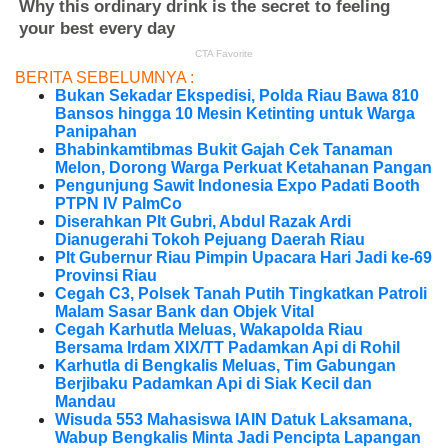
BERITA SEBELUMNYA :
Bukan Sekadar Ekspedisi, Polda Riau Bawa 810
Bansos hingga 10 Mesin Ketinting untuk Warga
Panipahan
Bhabinkamtibmas Bukit Gajah Cek Tanaman
Melon, Dorong Warga Perkuat Ketahanan Pangan
Pengunjung Sawit Indonesia Expo Padati Booth
PTPN IV PalmCo
Diserahkan Plt Gubri, Abdul Razak Ardi
Dianugerahi Tokoh Pejuang Daerah Riau
Plt Gubernur Riau Pimpin Upacara Hari Jadi ke-69
Provinsi Riau
Cegah C3, Polsek Tanah Putih Tingkatkan Patroli
Malam Sasar Bank dan Objek Vital
Cegah Karhutla Meluas, Wakapolda Riau
Bersama Irdam XIX/TT Padamkan Api di Rohil
Karhutla di Bengkalis Meluas, Tim Gabungan
Berjibaku Padamkan Api di Siak Kecil dan
Mandau
Wisuda 553 Mahasiswa IAIN Datuk Laksamana,
Wabup Bengkalis Minta Jadi Pencipta Lapangan