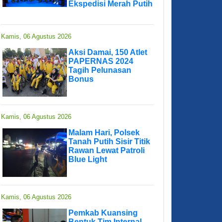
Ekspedisi Merah Putih
Kamis, 06 Agustus 2026
Aksi Damai, 150 Atlet
PAPERNAS 2024
Tagih Pelunasan
Bonus
Kamis, 06 Agustus 2026
Malam Hari, Polsek
Tanah Putih Sisir Titik
Rawan Lewat Patroli
Blue Light
Kamis, 06 Agustus 2026
Pemkab Kuansing
Bentuk Tim Internal