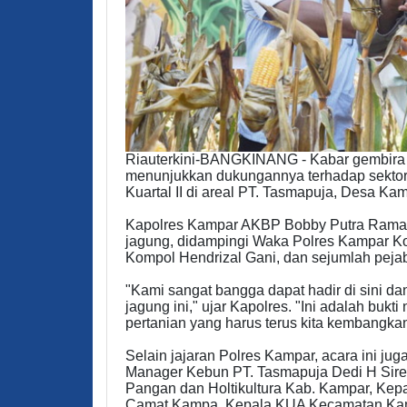
Riauterkini-BANGKINANG - Kabar gembira 
menunjukkan dukungannya terhadap sektor
Kuartal II di areal PT. Tasmapuja, Desa K
Kapolres Kampar AKBP Bobby Putra Ramad
jagung, didampingi Waka Polres Kampar K
Kompol Hendrizal Gani, dan sejumlah peja
"Kami sangat bangga dapat hadir di sini d
jagung ini," ujar Kapolres. "Ini adalah bukt
pertanian yang harus terus kita kembangkan
Selain jajaran Polres Kampar, acara ini jug
Manager Kebun PT. Tasmapuja Dedi H Sireg
Pangan dan Holtikultura Kab. Kampar, Kep
Camat Kampa, Kepala KUA Kecamatan Kamp