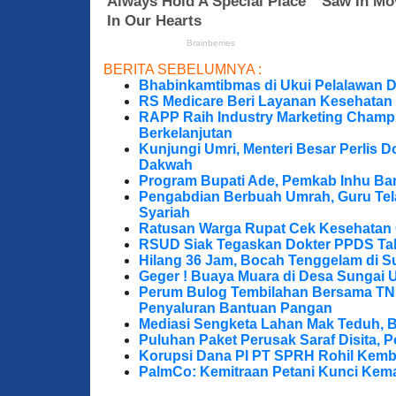
BERITA SEBELUMNYA :
Bhabinkamtibmas di Ukui Pelalawan 
RS Medicare Beri Layanan Kesehatan
RAPP Raih Industry Marketing Champ
Berkelanjutan
Kunjungi Umri, Menteri Besar Perlis 
Dakwah
Program Bupati Ade, Pemkab Inhu Ba
Pengabdian Berbuah Umrah, Guru Te
Syariah
Ratusan Warga Rupat Cek Kesehatan G
RSUD Siak Tegaskan Dokter PPDS Tak
Hilang 36 Jam, Bocah Tenggelam di S
Geger ! Buaya Muara di Desa Sungai 
Perum Bulog Tembilahan Bersama TNI-P
Penyaluran Bantuan Pangan
Mediasi Sengketa Lahan Mak Teduh, 
Puluhan Paket Perusak Saraf Disita, P
Korupsi Dana PI PT SPRH Rohil Kemba
PalmCo: Kemitraan Petani Kunci Kem