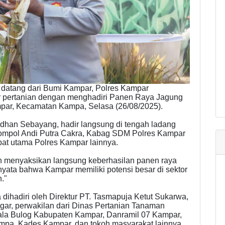
datang dari Bumi Kampar, Polres Kampar
 pertanian dengan menghadiri Panen Raya Jagung
ampar, Kecamatan Kampa, Selasa (26/08/2025).
han Sebayang, hadir langsung di tengah ladang
ompol Andi Putra Cakra, Kabag SDM Polres Kampar
bat utama Polres Kampar lainnya.
an menyaksikan langsung keberhasilan panen raya
i nyata bahwa Kampar memiliki potensi besar di sektor
."
a dihadiri oleh Direktur PT. Tasmapuja Ketut Sukarwa,
ar, perwakilan dari Dinas Pertanian Tanaman
ala Bulog Kabupaten Kampar, Danramil 07 Kampar,
a, Kades Kampar, dan tokoh masyarakat lainnya.