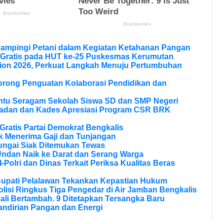
Dampingi Petani dalam Kegiatan Ketahanan Pangan
 Gratis pada HUT ke-25 Puskesmas Kerumutan
ion 2026, Perkuat Langkah Menuju Pertumbuhan
Dorong Penguatan Kolaborasi Pendidikan dan
ntu Seragam Sekolah Siswa SD dan SMP Negeri
ladan dan Kades Apresiasi Program CSR BRK
ratis Partai Demokrat Bengkalis
 Menerima Gaji dan Tunjangan
ungai Siak Ditemukan Tewas
Undan Naik ke Darat dan Serang Warga
olri dan Dinas Terkait Periksa Kualitas Beras
Bupati Pelalawan Tekankan Kepastian Hukum
olisi Ringkus Tiga Pengedar di Air Jamban Bengkalis
li Bertambah. 9 Ditetapkan Tersangka Baru
andirian Pangan dan Energi