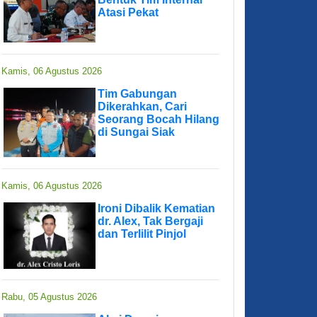
Atasi Pekat
Kamis, 06 Agustus 2026
Tim Gabungan
Dikerahkan, Cari
Seorang Bocah Hilang
di Sungai Siak
Kamis, 06 Agustus 2026
Ironi Dibalik Kematian
dr. Alex, Tak Bergaji
dan Terlilit Pinjol
Rabu, 05 Agustus 2026