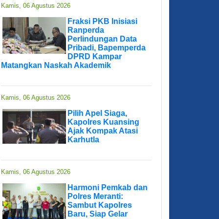
Kamis, 06 Agustus 2026
Fraksi PKB Inisiasi
Ranperda
Perlindungan Data
Pribadi, Bapemperda
DPRD Kampar
Matangkan Naskah Akademik
Kamis, 06 Agustus 2026
Pilih Apel Siaga,
Kapolres Kuansing
Ajak Kompak Atasi
Karhutla
Kamis, 06 Agustus 2026
Harmoni Pemkab dan
Polres Meranti:
Sambut Kapolres
Baru, Siap Gelar