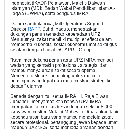
Indonesia (IKADI) Pelalawan, Majelis Dakwah
Islamiyah (MDI), Badan Wakaf Pendidikan Islam At-
Taqwa (BWPIA), serta pengurus IMRA.
Dalam sambutannya, Mill Operations Support
Director
RAPP
, Suhdi Yaqub, menegaskan
dukungan penuh terhadap keberadaan UPZ.
Menurutnya, zakat memiliki multiplier effect dalam
memperbaiki kondisi sosial-ekonomi umat sekaligus
sejalan dengan filosofi 5C APRIL Group.
“Kami mendukung penuh agar UPZ IMRA menjadi
wadah yang semakin profesional, strategis, dan
mampu menyalurkan zakat secara optimal.
Momentum Mubes ini penting untuk memilih
pemimpin yang tepat dan merumuskan strategi ke
depan,” ujarnya.
Senada dengan itu, Ketua IMRA, H. Raja Elwan
Jumandri, menyampaikan bahwa UPZ IMRA
merupakan komunitas besar dengan sekitar 8.000
karyawan muslim. Melalui Mubes ini diharapkan lahir
kepengurusan baru yang mampu mengelola zakat
secara profesional, bertanggung jawab kepada umat
maupun BAZNAS, serta menjaga amanah dengan