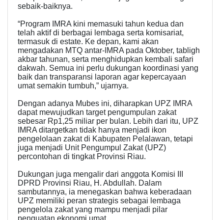
sebaik-baiknya.
“Program IMRA kini memasuki tahun kedua dan
telah aktif di berbagai lembaga serta komisariat,
termasuk di estate. Ke depan, kami akan
mengadakan MTQ antar-IMRA pada Oktober, tabligh
akbar tahunan, serta menghidupkan kembali safari
dakwah. Semua ini perlu dukungan koordinasi yang
baik dan transparansi laporan agar kepercayaan
umat semakin tumbuh,” ujarnya.
Dengan adanya Mubes ini, diharapkan UPZ IMRA
dapat mewujudkan target pengumpulan zakat
sebesar Rp1,25 miliar per bulan. Lebih dari itu, UPZ
IMRA ditargetkan tidak hanya menjadi ikon
pengelolaan zakat di Kabupaten Pelalawan, tetapi
juga menjadi Unit Pengumpul Zakat (UPZ)
percontohan di tingkat Provinsi Riau.
Dukungan juga mengalir dari anggota Komisi III
DPRD Provinsi Riau, H. Abdullah. Dalam
sambutannya, ia menegaskan bahwa keberadaan
UPZ memiliki peran strategis sebagai lembaga
pengelola zakat yang mampu menjadi pilar
penguatan ekonomi umat.