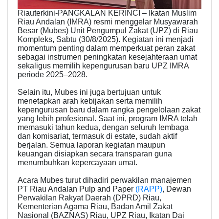
Riauterkini-PANGKALAN KERINCI – Ikatan Muslim
Riau Andalan (IMRA) resmi menggelar Musyawarah
Besar (Mubes) Unit Pengumpul Zakat (UPZ) di Riau
Kompleks, Sabtu (30/8/2025). Kegiatan ini menjadi
momentum penting dalam memperkuat peran zakat
sebagai instrumen peningkatan kesejahteraan umat
sekaligus memilih kepengurusan baru UPZ IMRA
periode 2025–2028.
Selain itu, Mubes ini juga bertujuan untuk
menetapkan arah kebijakan serta memilih
kepengurusan baru dalam rangka pengelolaan zakat
yang lebih profesional. Saat ini, program IMRA telah
memasuki tahun kedua, dengan seluruh lembaga
dan komisariat, termasuk di estate, sudah aktif
berjalan. Semua laporan kegiatan maupun
keuangan disiapkan secara transparan guna
menumbuhkan kepercayaan umat.
Acara Mubes turut dihadiri perwakilan manajemen
PT Riau Andalan Pulp and Paper
(RAPP)
, Dewan
Perwakilan Rakyat Daerah (DPRD) Riau,
Kementerian Agama Riau, Badan Amil Zakat
Nasional (BAZNAS) Riau, UPZ Riau, Ikatan Dai