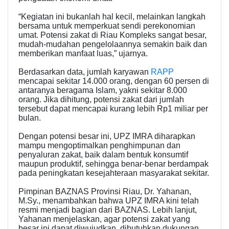
“Kegiatan ini bukanlah hal kecil, melainkan langkah
bersama untuk memperkuat sendi perekonomian
umat. Potensi zakat di Riau Kompleks sangat besar,
mudah-mudahan pengelolaannya semakin baik dan
memberikan manfaat luas,” ujarnya.
Berdasarkan data, jumlah karyawan
RAPP
mencapai sekitar 14.000 orang, dengan 60 persen di
antaranya beragama Islam, yakni sekitar 8.000
orang. Jika dihitung, potensi zakat dari jumlah
tersebut dapat mencapai kurang lebih Rp1 miliar per
bulan.
Dengan potensi besar ini, UPZ IMRA diharapkan
mampu mengoptimalkan penghimpunan dan
penyaluran zakat, baik dalam bentuk konsumtif
maupun produktif, sehingga benar-benar berdampak
pada peningkatan kesejahteraan masyarakat sekitar.
Pimpinan BAZNAS Provinsi Riau, Dr. Yahanan,
M.Sy., menambahkan bahwa UPZ IMRA kini telah
resmi menjadi bagian dari BAZNAS. Lebih lanjut,
Yahanan menjelaskan, agar potensi zakat yang
besar ini dapat diwujudkan, dibutuhkan dukungan