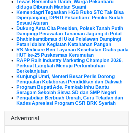
Tewas Bersimbah Darah, Warga Pekanbaru
diduga Dibunuh Mantan Suami
Kemendagri Tegaskan HGB Ruko STC Tak Bisa
Diperpanjang, DPRD Pekanbaru: Pemko Sudah
Sesuai Aturan
Dukung Asta Cita Presiden, Polsek Tanah Putih
Dampingi Perawatan Tanaman Jagung di Putat
Bhabinkamtibmas di Ukui Pelalawan Dampingi
Petani dalam Kegiatan Ketahanan Pangan
RS Medicare Beri Layanan Kesehatan Gratis pada
HUT ke-25 Puskesmas Kerumutan
RAPP Raih Industry Marketing Champion 2026,
Perkuat Langkah Menuju Pertumbuhan
Berkelanjutan
Kunjungi Umri, Menteri Besar Perlis Dorong
Penguatan Kolaborasi Pendidikan dan Dakwah
Program Bupati Ade, Pemkab Inhu Bantu
Seragam Sekolah Siswa SD dan SMP Negeri
Pengabdian Berbuah Umrah, Guru Teladan dan
Kades Apresiasi Program CSR BRK Syariah
Advertorial