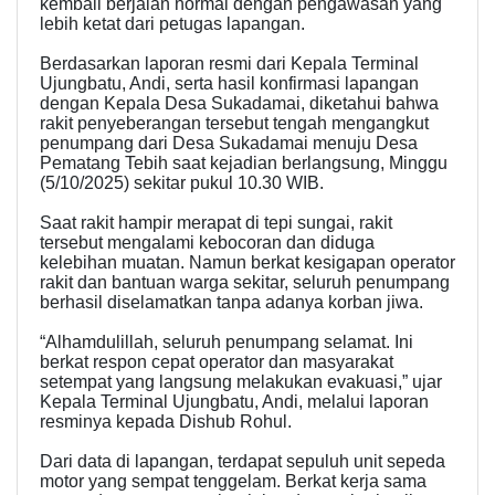
kembali berjalan normal dengan pengawasan yang
lebih ketat dari petugas lapangan.
Berdasarkan laporan resmi dari Kepala Terminal
Ujungbatu, Andi, serta hasil konfirmasi lapangan
dengan Kepala Desa Sukadamai, diketahui bahwa
rakit penyeberangan tersebut tengah mengangkut
penumpang dari Desa Sukadamai menuju Desa
Pematang Tebih saat kejadian berlangsung, Minggu
(5/10/2025) sekitar pukul 10.30 WIB.
Saat rakit hampir merapat di tepi sungai, rakit
tersebut mengalami kebocoran dan diduga
kelebihan muatan. Namun berkat kesigapan operator
rakit dan bantuan warga sekitar, seluruh penumpang
berhasil diselamatkan tanpa adanya korban jiwa.
“Alhamdulillah, seluruh penumpang selamat. Ini
berkat respon cepat operator dan masyarakat
setempat yang langsung melakukan evakuasi,” ujar
Kepala Terminal Ujungbatu, Andi, melalui laporan
resminya kepada Dishub Rohul.
Dari data di lapangan, terdapat sepuluh unit sepeda
motor yang sempat tenggelam. Berkat kerja sama