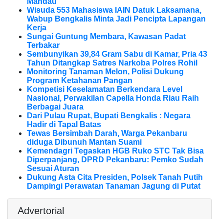
Mandau
Wisuda 553 Mahasiswa IAIN Datuk Laksamana,
Wabup Bengkalis Minta Jadi Pencipta Lapangan
Kerja
Sungai Guntung Membara, Kawasan Padat
Terbakar
Sembunyikan 39,84 Gram Sabu di Kamar, Pria 43
Tahun Ditangkap Satres Narkoba Polres Rohil
Monitoring Tanaman Melon, Polisi Dukung
Program Ketahanan Pangan
Kompetisi Keselamatan Berkendara Level
Nasional, Perwakilan Capella Honda Riau Raih
Berbagai Juara
Dari Pulau Rupat, Bupati Bengkalis : Negara
Hadir di Tapal Batas
Tewas Bersimbah Darah, Warga Pekanbaru
diduga Dibunuh Mantan Suami
Kemendagri Tegaskan HGB Ruko STC Tak Bisa
Diperpanjang, DPRD Pekanbaru: Pemko Sudah
Sesuai Aturan
Dukung Asta Cita Presiden, Polsek Tanah Putih
Dampingi Perawatan Tanaman Jagung di Putat
Advertorial