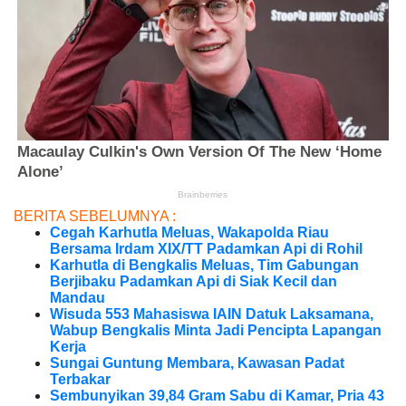
BERITA SEBELUMNYA :
Cegah Karhutla Meluas, Wakapolda Riau
Bersama Irdam XIX/TT Padamkan Api di Rohil
Karhutla di Bengkalis Meluas, Tim Gabungan
Berjibaku Padamkan Api di Siak Kecil dan
Mandau
Wisuda 553 Mahasiswa IAIN Datuk Laksamana,
Wabup Bengkalis Minta Jadi Pencipta Lapangan
Kerja
Sungai Guntung Membara, Kawasan Padat
Terbakar
Sembunyikan 39,84 Gram Sabu di Kamar, Pria 43