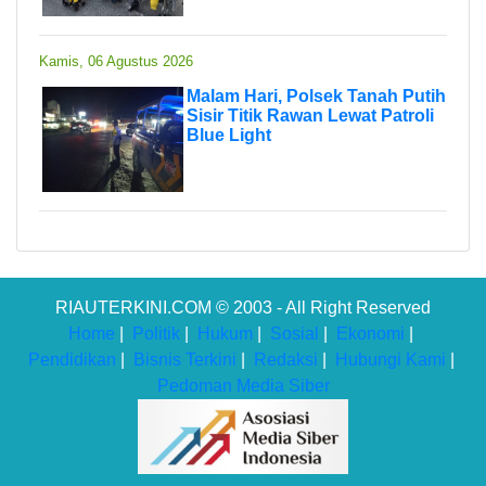
Kamis, 06 Agustus 2026
Malam Hari, Polsek Tanah Putih
Sisir Titik Rawan Lewat Patroli
Blue Light
RIAUTERKINI.COM © 2003 - All Right Reserved
Home
|
Politik
|
Hukum
|
Sosial
|
Ekonomi
|
Pendidikan
|
Bisnis Terkini
|
Redaksi
|
Hubungi Kami
|
Pedoman Media Siber