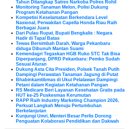
Tahun Ditangkap Satres Narkoba Polres Rohil
Monitoring Tanaman Melon, Polisi Dukung
Program Ketahanan Pangan
Kompetisi Keselamatan Berkendara Level
Nasional, Perwakilan Capella Honda Riau Raih
Berbagai Juara
Dari Pulau Rupat, Bupati Bengkalis : Negara
Hadir di Tapal Batas
Tewas Bersimbah Darah, Warga Pekanbaru
diduga Dibunuh Mantan Suami
Kemendagri Tegaskan HGB Ruko STC Tak Bisa
Diperpanjang, DPRD Pekanbaru: Pemko Sudah
Sesuai Aturan
Dukung Asta Cita Presiden, Polsek Tanah Putih
Dampingi Perawatan Tanaman Jagung di Putat
Bhabinkamtibmas di Ukui Pelalawan Dampingi
Petani dalam Kegiatan Ketahanan Pangan
RS Medicare Beri Layanan Kesehatan Gratis pada
HUT ke-25 Puskesmas Kerumutan
RAPP Raih Industry Marketing Champion 2026,
Perkuat Langkah Menuju Pertumbuhan
Berkelanjutan
Kunjungi Umri, Menteri Besar Perlis Dorong
Penguatan Kolaborasi Pendidikan dan Dakwah