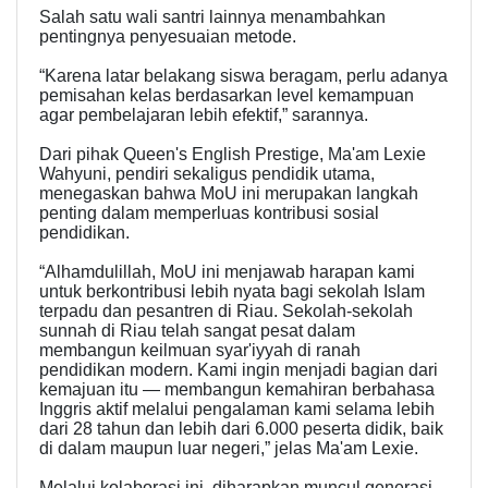
Salah satu wali santri lainnya menambahkan
pentingnya penyesuaian metode.
“Karena latar belakang siswa beragam, perlu adanya
pemisahan kelas berdasarkan level kemampuan
agar pembelajaran lebih efektif,” sarannya.
Dari pihak Queen's English Prestige, Ma'am Lexie
Wahyuni, pendiri sekaligus pendidik utama,
menegaskan bahwa MoU ini merupakan langkah
penting dalam memperluas kontribusi sosial
pendidikan.
“Alhamdulillah, MoU ini menjawab harapan kami
untuk berkontribusi lebih nyata bagi sekolah Islam
terpadu dan pesantren di Riau. Sekolah-sekolah
sunnah di Riau telah sangat pesat dalam
membangun keilmuan syar'iyyah di ranah
pendidikan modern. Kami ingin menjadi bagian dari
kemajuan itu — membangun kemahiran berbahasa
Inggris aktif melalui pengalaman kami selama lebih
dari 28 tahun dan lebih dari 6.000 peserta didik, baik
di dalam maupun luar negeri,” jelas Ma'am Lexie.
Melalui kolaborasi ini, diharapkan muncul generasi