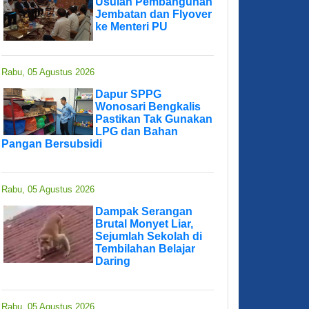
Usulan Pembangunan
Jembatan dan Flyover
ke Menteri PU
Rabu, 05 Agustus 2026
Dapur SPPG
Wonosari Bengkalis
Pastikan Tak Gunakan
LPG dan Bahan
Pangan Bersubsidi
Rabu, 05 Agustus 2026
Dampak Serangan
Brutal Monyet Liar,
Sejumlah Sekolah di
Tembilahan Belajar
Daring
Rabu, 05 Agustus 2026