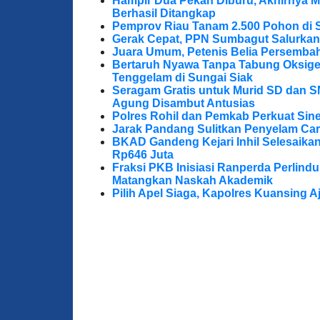
Hampir Dua Pekan Diburu, Akhirnya M
Berhasil Ditangkap
Pemprov Riau Tanam 2.500 Pohon di S
Gerak Cepat, PPN Sumbagut Salurkan
Juara Umum, Petenis Belia Persembah
Bertaruh Nyawa Tanpa Tabung Oksigen
Tenggelam di Sungai Siak
Seragam Gratis untuk Murid SD dan S
Agung Disambut Antusias
Polres Rohil dan Pemkab Perkuat Sine
Jarak Pandang Sulitkan Penyelam Cari
BKAD Gandeng Kejari Inhil Selesaika
Rp646 Juta
Fraksi PKB Inisiasi Ranperda Perlin
Matangkan Naskah Akademik
Pilih Apel Siaga, Kapolres Kuansing 