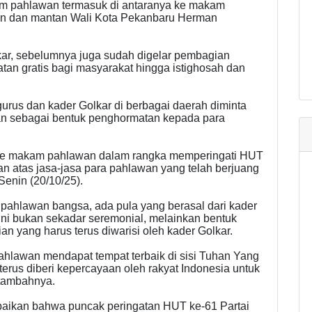
m pahlawan termasuk di antaranya ke makam
an dan mantan Wali Kota Pekanbaru Herman
kar, sebelumnya juga sudah digelar pembagian
an gratis bagi masyarakat hingga istighosah dan
us dan kader Golkar di berbagai daerah diminta
n sebagai bentuk penghormatan kepada para
 ke makam pahlawan dalam rangka memperingati HUT
an atas jasa-jasa para pahlawan yang telah berjuang
Senin (20/10/25).
 pahlawan bangsa, ada pula yang berasal dari kader
h ini bukan sekadar seremonial, melainkan bentuk
n yang harus terus diwarisi oleh kader Golkar.
lawan mendapat tempat terbaik di sisi Tuhan Yang
rus diberi kepercayaan oleh rakyat Indonesia untuk
 tambahnya.
paikan bahwa puncak peringatan HUT ke-61 Partai