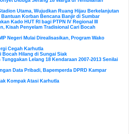
onyet Diduga Serang 18 Warga di Tembilahan
tadion Utama, Wujudkan Ruang Hijau Berkelanjutan
 Bantuan Korban Bencana Banjir di Sumbar
kan Kado HUT RI bagi PTPN IV Regional III
, Kisah Penyelam Tradisional Cari Bocah
MP Negeri Mulai Direalisasikan, Program Wako
rgi Cegah Karhutla
 Bocah Hilang di Sungai Siak
n Tunggakan Lelang 18 Kendaraan 2007-2013 Senilai
dungan Data Pribadi, Bapemperda DPRD Kampar
Ajak Kompak Atasi Karhutla