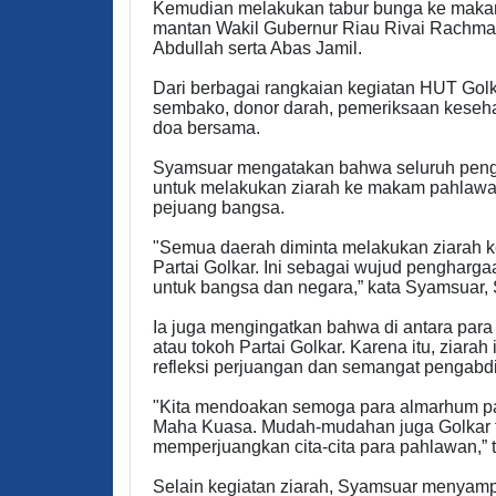
Kemudian melakukan tabur bunga ke maka
mantan Wakil Gubernur Riau Rivai Rachm
Abdullah serta Abas Jamil.
Dari berbagai rangkaian kegiatan HUT Gol
sembako, donor darah, pemeriksaan kesehat
doa bersama.
Syamsuar mengatakan bahwa seluruh pengur
untuk melakukan ziarah ke makam pahlawa
pejuang bangsa.
"Semua daerah diminta melakukan ziarah
Partai Golkar. Ini sebagai wujud pengharga
untuk bangsa dan negara,” kata Syamsuar, 
Ia juga mengingatkan bahwa di antara para
atau tokoh Partai Golkar. Karena itu, ziara
refleksi perjuangan dan semangat pengabdia
"Kita mendoakan semoga para almarhum pah
Maha Kuasa. Mudah-mudahan juga Golkar te
memperjuangkan cita-cita para pahlawan,”
Selain kegiatan ziarah, Syamsuar menyam