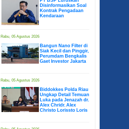
PT BSP Luruskan
Disinformasikan Soal
Kontrak Pengadaan
Kendaraan
Rabu, 05 Agustus 2026
Bangun Nano Filter di
Siak Kecil dan Pinggir,
Perumdam Bengkalis
Gaet Investor Jakarta
Rabu, 05 Agustus 2026
Biddokkes Polda Riau
Ungkap Detail Temuan
Luka pada Jenazah dr.
Alex Chridr. Alex
Christo Lorissto Loris