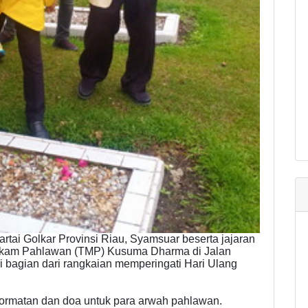
tai Golkar Provinsi Riau, Syamsuar beserta jajaran
akam Pahlawan (TMP) Kusuma Dharma di Jalan
i bagian dari rangkaian memperingati Hari Ulang
hormatan dan doa untuk para arwah pahlawan.