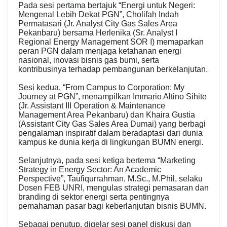
Pada sesi pertama bertajuk “Energi untuk Negeri:
Mengenal Lebih Dekat PGN”, Cholifah Indah
Permatasari (Jr. Analyst City Gas Sales Area
Pekanbaru) bersama Herlenika (Sr. Analyst I
Regional Energy Management SOR I) memaparkan
peran PGN dalam menjaga ketahanan energi
nasional, inovasi bisnis gas bumi, serta
kontribusinya terhadap pembangunan berkelanjutan.
Sesi kedua, “From Campus to Corporation: My
Journey at PGN”, menampilkan Immario Altino Sihite
(Jr. Assistant III Operation & Maintenance
Management Area Pekanbaru) dan Khaira Gustia
(Assistant City Gas Sales Area Dumai) yang berbagi
pengalaman inspiratif dalam beradaptasi dari dunia
kampus ke dunia kerja di lingkungan BUMN energi.
Selanjutnya, pada sesi ketiga bertema “Marketing
Strategy in Energy Sector: An Academic
Perspective”, Taufiqurrahman, M.Sc., M.Phil, selaku
Dosen FEB UNRI, mengulas strategi pemasaran dan
branding di sektor energi serta pentingnya
pemahaman pasar bagi keberlanjutan bisnis BUMN.
Sebagai penutup, digelar sesi panel diskusi dan