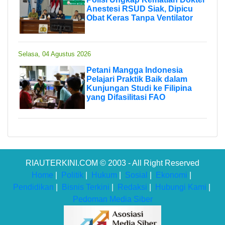
Anestesi RSUD Siak, Dipicu
Obat Keras Tanpa Ventilator
Selasa, 04 Agustus 2026
Petani Mangga Indonesia
Pelajari Praktik Baik dalam
Kunjungan Studi ke Filipina
yang Difasilitasi FAO
RIAUTERKINI.COM © 2003 - All Right Reserved
Home
|
Politik
|
Hukum
|
Sosial
|
Ekonomi
|
Pendidikan
|
Bisnis Terkini
|
Redaksi
|
Hubungi Kami
|
Pedoman Media Siber