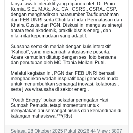
tanya jawab interaktif yang dipandu oleh Dr. Pipin
Kurnia, S.E., M.Ak., Ak., CA., CSRS., CSRA., CSP,
dengan menghadirkan narasumber Taufiqurrahman
dari FEB UNRI serta Cholifah Indah Permatasari dan
Khaira Gustia dari PGN. Diskusi ini mengulas sinergi
antara teori akademik, praktik bisnis energi, dan
nilai-nilai kepemudaan yang adaptif.
Suasana semakin meriah dengan kuis interaktif
“Kahoot”, yang menambah antusiasme peserta.
Acara kemudian ditutup dengan sesi foto bersama
dan penutupan oleh MC Titania Meilani Putri.
Melalui kegiatan ini, PGN dan FEB UNRI berhasil
menghadirkan wadah inspiratif bagi generasi muda
untuk menumbuhkan semangat inovasi, kolaborasi,
serta jiwa wirausaha di sektor energi.
“Youth Energy” bukan sekadar peringatan Hari
Sumpah Pemuda, tetapi momentum untuk
menyalakan api semangat bisnis dan kemandirian di
kalangan mahasiswa.***(Rls)
Selasa, 28 Oktober 2025 Pukul 20:26:44 View : 3807