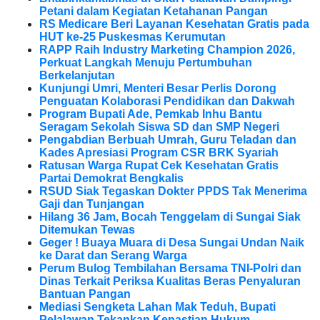
Petani dalam Kegiatan Ketahanan Pangan
RS Medicare Beri Layanan Kesehatan Gratis pada
HUT ke-25 Puskesmas Kerumutan
RAPP Raih Industry Marketing Champion 2026,
Perkuat Langkah Menuju Pertumbuhan
Berkelanjutan
Kunjungi Umri, Menteri Besar Perlis Dorong
Penguatan Kolaborasi Pendidikan dan Dakwah
Program Bupati Ade, Pemkab Inhu Bantu
Seragam Sekolah Siswa SD dan SMP Negeri
Pengabdian Berbuah Umrah, Guru Teladan dan
Kades Apresiasi Program CSR BRK Syariah
Ratusan Warga Rupat Cek Kesehatan Gratis
Partai Demokrat Bengkalis
RSUD Siak Tegaskan Dokter PPDS Tak Menerima
Gaji dan Tunjangan
Hilang 36 Jam, Bocah Tenggelam di Sungai Siak
Ditemukan Tewas
Geger ! Buaya Muara di Desa Sungai Undan Naik
ke Darat dan Serang Warga
Perum Bulog Tembilahan Bersama TNI-Polri dan
Dinas Terkait Periksa Kualitas Beras Penyaluran
Bantuan Pangan
Mediasi Sengketa Lahan Mak Teduh, Bupati
Pelalawan Tekankan Kepastian Hukum