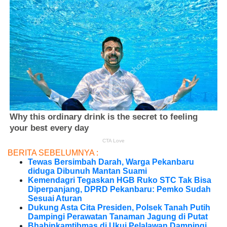
BERITA SEBELUMNYA :
Tewas Bersimbah Darah, Warga Pekanbaru
diduga Dibunuh Mantan Suami
Kemendagri Tegaskan HGB Ruko STC Tak Bisa
Diperpanjang, DPRD Pekanbaru: Pemko Sudah
Sesuai Aturan
Dukung Asta Cita Presiden, Polsek Tanah Putih
Dampingi Perawatan Tanaman Jagung di Putat
Bhabinkamtibmas di Ukui Pelalawan Dampingi