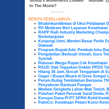
BERITA SEBELUMNYA :
Bhabinkamtibmas di Ukui Pelalawan 
RS Medicare Beri Layanan Kesehatan
RAPP Raih Industry Marketing Champ
Berkelanjutan
Kunjungi Umri, Menteri Besar Perlis 
Dakwah
Program Bupati Ade, Pemkab Inhu Ba
Pengabdian Berbuah Umrah, Guru Te
Syariah
Ratusan Warga Rupat Cek Kesehatan G
RSUD Siak Tegaskan Dokter PPDS Tak
Hilang 36 Jam, Bocah Tenggelam di S
Geger ! Buaya Muara di Desa Sungai 
Perum Bulog Tembilahan Bersama TNI-P
Penyaluran Bantuan Pangan
Mediasi Sengketa Lahan Mak Teduh, 
Puluhan Paket Perusak Saraf Disita, P
Korupsi Dana PI PT SPRH Rohil Kemba
PalmCo: Kemitraan Petani Kunci Kem