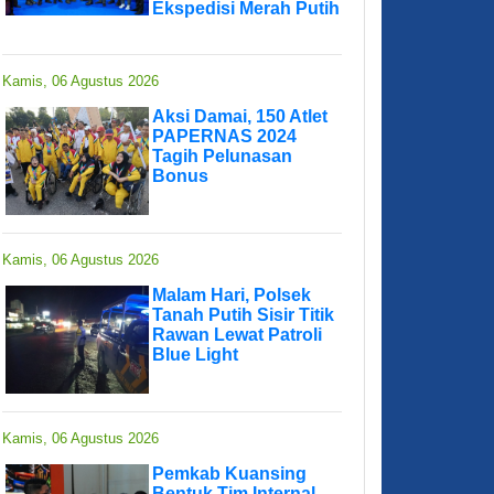
Ekspedisi Merah Putih
Kamis, 06 Agustus 2026
Aksi Damai, 150 Atlet
PAPERNAS 2024
Tagih Pelunasan
Bonus
Kamis, 06 Agustus 2026
Malam Hari, Polsek
Tanah Putih Sisir Titik
Rawan Lewat Patroli
Blue Light
Kamis, 06 Agustus 2026
Pemkab Kuansing
Bentuk Tim Internal