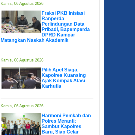
Kamis, 06 Agustus 2026
Fraksi PKB Inisiasi
Ranperda
Perlindungan Data
Pribadi, Bapemperda
DPRD Kampar
Matangkan Naskah Akademik
Kamis, 06 Agustus 2026
Pilih Apel Siaga,
Kapolres Kuansing
Ajak Kompak Atasi
Karhutla
Kamis, 06 Agustus 2026
Harmoni Pemkab dan
Polres Meranti:
Sambut Kapolres
Baru, Siap Gelar