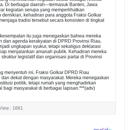
ya. Di berbagai daerah—termasuk Banten, Jawa
r kegiatan serupa yang memperlihatkan
n demikian, kehadiran para anggota Fraksi Golkar
jaga tradisi tersebut secara konsisten di tingkat
lam kesempatan itu juga menegaskan bahwa mereka
 dan agenda kerakyatan di DPRD Provinsi Riau.
adi ungkapan syukur, tetapi sekaligus deklarasi
 siap menjalankan amanah publik. Kehadiran mereka
ruktur legislatif dan organisasi partai di Provinsi
ng menyentuh ini, Fraksi Golkar DPRD Riau
is dan dekat dengan masyarakat. Mereka menegaskan
titusi politik, tetapi rumah yang menghadirkan
l bagi masyarakat di berbagai lapisan.***(adv)
View : 1661