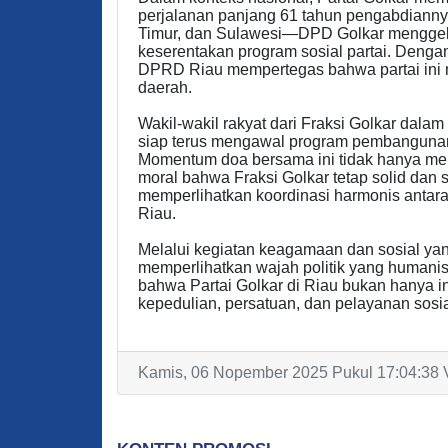
perjalanan panjang 61 tahun pengabdiann
Timur, dan Sulawesi—DPD Golkar menggela
keserentakan program sosial partai. Denga
DPRD Riau mempertegas bahwa partai ini men
daerah.
Wakil-wakil rakyat dari Fraksi Golkar da
siap terus mengawal program pembangunan
Momentum doa bersama ini tidak hanya menj
moral bahwa Fraksi Golkar tetap solid dan
memperlihatkan koordinasi harmonis antara st
Riau.
Melalui kegiatan keagamaan dan sosial ya
memperlihatkan wajah politik yang human
bahwa Partai Golkar di Riau bukan hanya ins
kepedulian, persatuan, dan pelayanan sosia
Kamis, 06 Nopember 2025 Pukul 17:04:38 