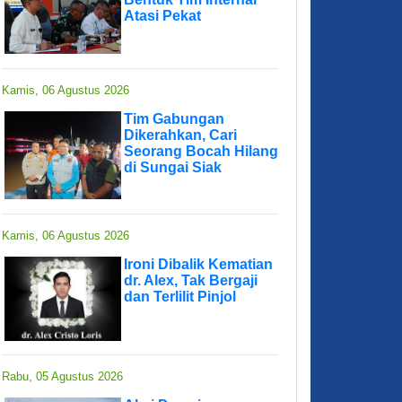
Atasi Pekat
Kamis, 06 Agustus 2026
Tim Gabungan
Dikerahkan, Cari
Seorang Bocah Hilang
di Sungai Siak
Kamis, 06 Agustus 2026
Ironi Dibalik Kematian
dr. Alex, Tak Bergaji
dan Terlilit Pinjol
Rabu, 05 Agustus 2026