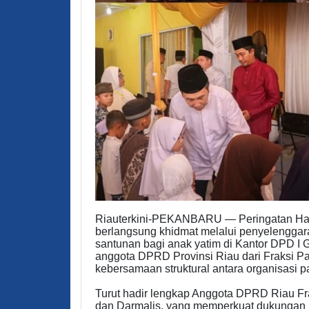
Riauterkini-PEKANBARU — Peringatan Hari 
berlangsung khidmat melalui penyelenggara
santunan bagi anak yatim di Kantor DPD I 
anggota DPRD Provinsi Riau dari Fraksi Pa
kebersamaan struktural antara organisasi part
Turut hadir lengkap Anggota DPRD Riau Fra
dan Darmalis, yang memperkuat dukungan mo