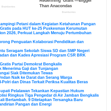
Dampingi Petani dalam Kegiatan Ketahanan Pangan
 Gratis pada HUT ke-25 Puskesmas Kerumutan
ion 2026, Perkuat Langkah Menuju Pertumbuhan
Dorong Penguatan Kolaborasi Pendidikan dan
ntu Seragam Sekolah Siswa SD dan SMP Negeri
ladan dan Kades Apresiasi Program CSR BRK
ratis Partai Demokrat Bengkalis
 Menerima Gaji dan Tunjangan
ungai Siak Ditemukan Tewas
Undan Naik ke Darat dan Serang Warga
olri dan Dinas Terkait Periksa Kualitas Beras
Bupati Pelalawan Tekankan Kepastian Hukum
olisi Ringkus Tiga Pengedar di Air Jamban Bengkalis
li Bertambah. 9 Ditetapkan Tersangka Baru
andirian Pangan dan Energi