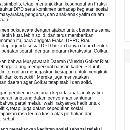
ya simbolis, tetapi menunjukkan kesungguhan Fraksi
ruktur DPD serta komitmen terhadap kegiatan sosial
n masyarakat, pengurus, dan anak-anak yatim dalam
aan.
r, membuka acara dengan ajakan untuk bersama-sama
ebih kuat, lebih solid, dan terus memberikan
m momen itu, para anggota Fraksi DPRD Riau
dap agenda sosial DPD bukan hanya dalam bentuk
ng berjalan searah dengan program kerakyatan Golkar.
kan bahwa Musyawarah Daerah (Musda) Golkar Riau
ebagai ajang memperkuat barisan kader. Seluruh
dir kemudian menegaskan kesiapan untuk mengikuti
tif, dan konstruktif. Mereka juga menyatakan
 daerah agar Golkar tetap stabil dan solid.
ngan pemberian santunan kepada anak-anak yatim.
rperan langsung dalam penyerahan santunan
ahwa partai melalui wakil rakyatnya hadir untuk
ik, tetapi juga dalam kepedulian sosial
paikan rasa terima kasih atas perhatian dan
ersebut.
ang menekankan kegiatan sosial sebagai refleksi