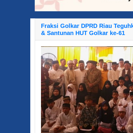
Fraksi Golkar DPRD Riau Teguhk
& Santunan HUT Golkar ke-61