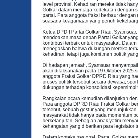
level provinsi. Kehadiran mereka tidak han
Golkar dalam menjaga kedekatan dengan st
partai. Para anggota fraksi berbaur denga
suasana keagamaan yang penuh kekeluarg
Ketua DPD I Partai Golkar Riau, Syamsua
mendoakan masa depan Partai Golkar yang l
kontribusi terbaik untuk masyarakat. Dala
menegaskan bahwa dukungan mereka terha
kehadiran, tetapi juga komitmen politik ya
Di hadapan jamaah, Syamsuar menyampai
akan dilaksanakan pada 19 Oktober 2025 s
anggota Fraksi Golkar DPRD Riau yang ha
proses politik tersebut secara dewasa, spor
dukungan terhadap konsolidasi kepemimpinan
Rangkaian acara kemudian dilanjutkan de
Para anggota DPRD Riau Fraksi Golkar be
tersebut, sebuah gestur yang menunjukkan b
masyarakat tidak hanya pada momentum polit
berkelanjutan. Sebagian anak yatim menyam
kehangatan yang diberikan para legislator t
Dalam konteks nasional, Partai Golkar mem