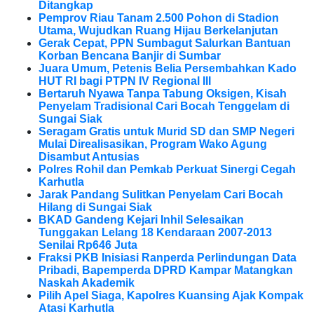
Ditangkap
Pemprov Riau Tanam 2.500 Pohon di Stadion
Utama, Wujudkan Ruang Hijau Berkelanjutan
Gerak Cepat, PPN Sumbagut Salurkan Bantuan
Korban Bencana Banjir di Sumbar
Juara Umum, Petenis Belia Persembahkan Kado
HUT RI bagi PTPN IV Regional III
Bertaruh Nyawa Tanpa Tabung Oksigen, Kisah
Penyelam Tradisional Cari Bocah Tenggelam di
Sungai Siak
Seragam Gratis untuk Murid SD dan SMP Negeri
Mulai Direalisasikan, Program Wako Agung
Disambut Antusias
Polres Rohil dan Pemkab Perkuat Sinergi Cegah
Karhutla
Jarak Pandang Sulitkan Penyelam Cari Bocah
Hilang di Sungai Siak
BKAD Gandeng Kejari Inhil Selesaikan
Tunggakan Lelang 18 Kendaraan 2007-2013
Senilai Rp646 Juta
Fraksi PKB Inisiasi Ranperda Perlindungan Data
Pribadi, Bapemperda DPRD Kampar Matangkan
Naskah Akademik
Pilih Apel Siaga, Kapolres Kuansing Ajak Kompak
Atasi Karhutla