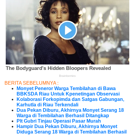
BERITA SEBELUMNYA :
Monyet Peneror Warga Tembilahan di Bawa
BBKSDA Riau Untuk Kpenetingan Observasi
Kolaborasi Forkopimda dan Satgas Gabungan,
Karhutla di Riau Terkendali
Dua Pekan Diburu, Akhirnya Monyet Serang 18
Warga di Tembilahan Berhasil Ditangkap
Plt Gubri Tinjau Operasi Pasar Murah
Hampir Dua Pekan Diburu, Akhirnya Monyet
Diduga Serang 18 Warga di Tembilahan Berhasil