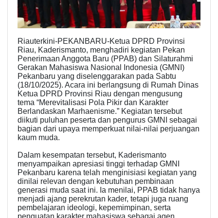
Riauterkini-PEKANBARU-Ketua DPRD Provinsi
Riau, Kaderismanto, menghadiri kegiatan Pekan
Penerimaan Anggota Baru (PPAB) dan Silaturahmi
Gerakan Mahasiswa Nasional Indonesia (GMNI)
Pekanbaru yang diselenggarakan pada Sabtu
(18/10/2025). Acara ini berlangsung di Rumah Dinas
Ketua DPRD Provinsi Riau dengan mengusung
tema “Merevitalisasi Pola Pikir dan Karakter
Berlandaskan Marhaenisme.” Kegiatan tersebut
diikuti puluhan peserta dan pengurus GMNI sebagai
bagian dari upaya memperkuat nilai-nilai perjuangan
kaum muda.
Dalam kesempatan tersebut, Kaderismanto
menyampaikan apresiasi tinggi terhadap GMNI
Pekanbaru karena telah menginisiasi kegiatan yang
dinilai relevan dengan kebutuhan pembinaan
generasi muda saat ini. Ia menilai, PPAB tidak hanya
menjadi ajang perekrutan kader, tetapi juga ruang
pembelajaran ideologi, kepemimpinan, serta
penguatan karakter mahasiswa sebagai agen