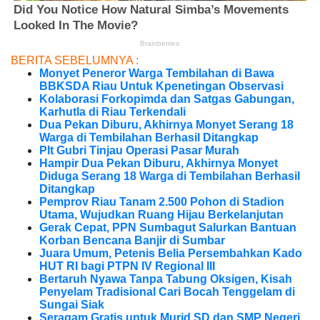
BERITA SEBELUMNYA :
Monyet Peneror Warga Tembilahan di Bawa
BBKSDA Riau Untuk Kpenetingan Observasi
Kolaborasi Forkopimda dan Satgas Gabungan,
Karhutla di Riau Terkendali
Dua Pekan Diburu, Akhirnya Monyet Serang 18
Warga di Tembilahan Berhasil Ditangkap
Plt Gubri Tinjau Operasi Pasar Murah
Hampir Dua Pekan Diburu, Akhirnya Monyet
Diduga Serang 18 Warga di Tembilahan Berhasil
Ditangkap
Pemprov Riau Tanam 2.500 Pohon di Stadion
Utama, Wujudkan Ruang Hijau Berkelanjutan
Gerak Cepat, PPN Sumbagut Salurkan Bantuan
Korban Bencana Banjir di Sumbar
Juara Umum, Petenis Belia Persembahkan Kado
HUT RI bagi PTPN IV Regional III
Bertaruh Nyawa Tanpa Tabung Oksigen, Kisah
Penyelam Tradisional Cari Bocah Tenggelam di
Sungai Siak
Seragam Gratis untuk Murid SD dan SMP Negeri