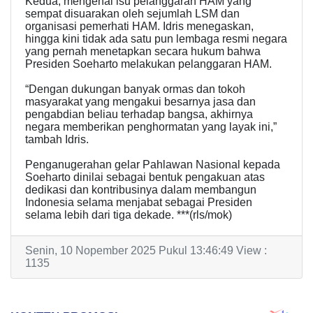
Kedua, mengenai isu pelanggaran HAM yang
sempat disuarakan oleh sejumlah LSM dan
organisasi pemerhati HAM. Idris menegaskan,
hingga kini tidak ada satu pun lembaga resmi negara
yang pernah menetapkan secara hukum bahwa
Presiden Soeharto melakukan pelanggaran HAM.
“Dengan dukungan banyak ormas dan tokoh
masyarakat yang mengakui besarnya jasa dan
pengabdian beliau terhadap bangsa, akhirnya
negara memberikan penghormatan yang layak ini,”
tambah Idris.
Penganugerahan gelar Pahlawan Nasional kepada
Soeharto dinilai sebagai bentuk pengakuan atas
dedikasi dan kontribusinya dalam membangun
Indonesia selama menjabat sebagai Presiden
selama lebih dari tiga dekade. ***(rls/mok)
Senin, 10 Nopember 2025 Pukul 13:46:49 View :
1135