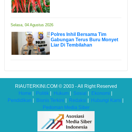
Selasa, 04 Agustus 2026
Polres Inhil Bersama Tim
Gabungan Terus Buru Monyet
Liar Di Tembilahan
RIAUTERKINI.COM © 2003 - All Right Reserved
Home
|
Politik
|
Hukum
|
Sosial
|
Ekonomi
|
Pendidikan
|
Bisnis Terkini
|
Redaksi
|
Hubungi Kami
|
Pedoman Media Siber