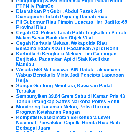
Pengunjung Sawit Indonesia Expo Padati Booth
PTPN IV PalmCo
Diserahkan Plt Gubri, Abdul Razak Ardi
Dianugerahi Tokoh Pejuang Daerah Riau
Plt Gubernur Riau Pimpin Upacara Hari Jadi ke-69
Provinsi Riau
Cegah C3, Polsek Tanah Putih Tingkatkan Patroli
Malam Sasar Bank dan Objek Vital
Cegah Karhutla Meluas, Wakapolda Riau
Bersama Irdam XIX/TT Padamkan Api di Rohil
Karhutla di Bengkalis Meluas, Tim Gabungan
Berjibaku Padamkan Api di Siak Kecil dan
Mandau
Wisuda 553 Mahasiswa IAIN Datuk Laksamana,
Wabup Bengkalis Minta Jadi Pencipta Lapangan
Kerja
Sungai Guntung Membara, Kawasan Padat
Terbakar
Sembunyikan 39,84 Gram Sabu di Kamar, Pria 43
Tahun Ditangkap Satres Narkoba Polres Rohil
Monitoring Tanaman Melon, Polisi Dukung
Program Ketahanan Pangan
Kompetisi Keselamatan Berkendara Level
Nasional, Perwakilan Capella Honda Riau Raih
Berbagai Juara