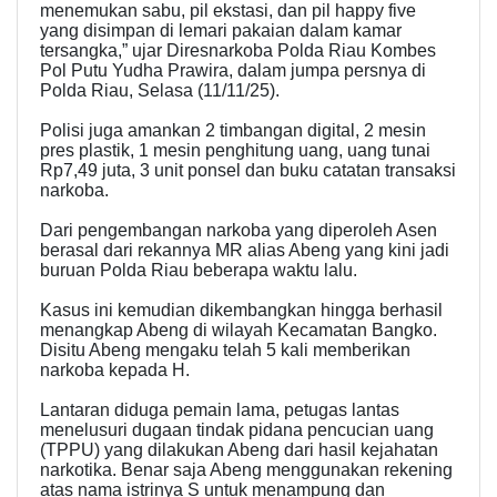
menemukan sabu, pil ekstasi, dan pil happy five
yang disimpan di lemari pakaian dalam kamar
tersangka,” ujar Diresnarkoba Polda Riau Kombes
Pol Putu Yudha Prawira, dalam jumpa persnya di
Polda Riau, Selasa (11/11/25).
Polisi juga amankan 2 timbangan digital, 2 mesin
pres plastik, 1 mesin penghitung uang, uang tunai
Rp7,49 juta, 3 unit ponsel dan buku catatan transaksi
narkoba.
Dari pengembangan narkoba yang diperoleh Asen
berasal dari rekannya MR alias Abeng yang kini jadi
buruan Polda Riau beberapa waktu lalu.
Kasus ini kemudian dikembangkan hingga berhasil
menangkap Abeng di wilayah Kecamatan Bangko.
Disitu Abeng mengaku telah 5 kali memberikan
narkoba kepada H.
Lantaran diduga pemain lama, petugas lantas
menelusuri dugaan tindak pidana pencucian uang
(TPPU) yang dilakukan Abeng dari hasil kejahatan
narkotika. Benar saja Abeng menggunakan rekening
atas nama istrinya S untuk menampung dan