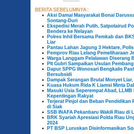
BERITA SEBELUMNYA :
Aksi Damai Masyarakat Bonai Darussa
Sontang-Duri
Ekspedisi Merah Putih, Satpolairud P
Bendera ke Nelayan
Polres Inhil Bersama Pemkab dan BK
Liar
Pantau Lahan Jagung 3 Hektare, Poli
Pemprov Riau Lelang Pemeliharaan Jem
Warga Langgam Pelalawan Diserang B
Plt Gubri Sampaikan Usulan Pembang
Dapur SPPG Wonosari Bengkalis Pas
Bersubsidi
Dampak Serangan Brutal Monyet Liar, 
Kuasa Hukum Rida K Liamsi Minta Da
Masuki Usia Seperempat Abad, LLMB 
Kepentingan Rakyat
Terjerat Pinjol dan Beban Pendidikan 
di Siak
SSB INAFA Pekanbaru Wakili Riau di 
BRK Syariah Apresiasi Polda Riau U
2024
PT BSP Luruskan Disinformasikan So