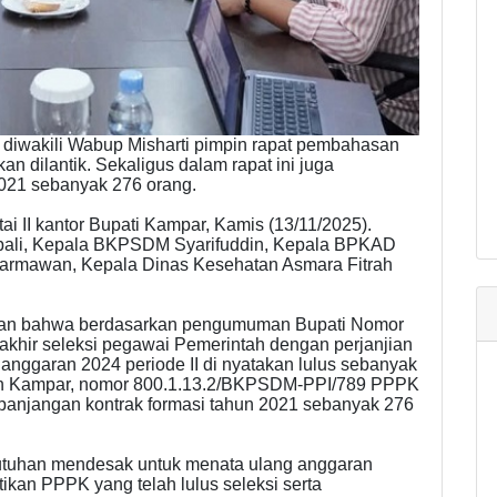
diwakili Wabup Misharti pimpin rapat pembahasan
 dilantik. Sekaligus dalam rapat ini juga
021 sebanyak 276 orang.
tai II kantor Bupati Kampar, Kamis (13/11/2025).
bali, Kepala BKPSDM Syarifuddin, Kepala BPKAD
Dharmawan, Kepala Dinas Kesehatan Asmara Fitrah
ikan bahwa berdasarkan pengumuman Bupati Nomor
akhir seleksi pegawai Pemerintah dengan perjanjian
nggaran 2024 periode II di nyatakan lulus sebanyak
ten Kampar, nomor 800.1.13.2/BKPSDM-PPI/789 PPPK
panjangan kontrak formasi tahun 2021 sebanyak 276
ebutuhan mendesak untuk menata ulang anggaran
an PPPK yang telah lulus seleksi serta