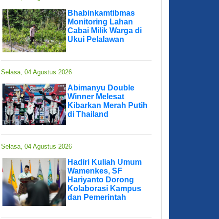
Bhabinkamtibmas
Monitoring Lahan
Cabai Milik Warga di
Ukui Pelalawan
Selasa, 04 Agustus 2026
Abimanyu Double
Winner Melesat
Kibarkan Merah Putih
di Thailand
Selasa, 04 Agustus 2026
Hadiri Kuliah Umum
Wamenkes, SF
Hariyanto Dorong
Kolaborasi Kampus
dan Pemerintah