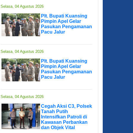
Selasa, 04 Agustus 2026
Plt. Bupati Kuansing
Pimpin Apel Gelar
Pasukan Pengamanan
Pacu Jalur
Selasa, 04 Agustus 2026
Plt. Bupati Kuansing
Pimpin Apel Gelar
Pasukan Pengamanan
Pacu Jalur
Selasa, 04 Agustus 2026
Cegah Aksi C3, Polsek
Tanah Putih
Intensifkan Patroli di
Kawasan Perbankan
dan Objek Vital