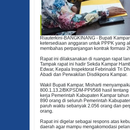
Riauterkini-BANGKINANG - Bupati Kampar 
ketersediaan anggaran untuk PPPK yang akan
membahas perpanjangan kontrak formasi 2
Rapat ini dilaksanakan di ruangan rapat lan
Tampak rapat ini hadir Sekda Kampar Ham
Edwar, Kepala Inspektorat Febrinaldi Tri 
Abadi dan Perwakilan Disdikpora Kampar.
Wakil Bupati Kampar, Misharti menyampa
800.1.13.2/BKPSDM-PPI/568 hasil tentang 
kerja Pemerintah Kabupaten Kampar tahun a
890 orang di seluruh Pemerintah Kabupa
paruh waktu sebanyak 2.056 orang dan per
orang.
Rapat ini digelar sebagai respons atas k
daerah agar mampu mengakomodasi pelantik