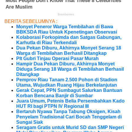
BERITA SEBELUMNYA :
Monyet Peneror Warga Tembilahan di Bawa
BBKSDA Riau Untuk Kpenetingan Observasi
Kolaborasi Forkopimda dan Satgas Gabungan,
Karhutla di Riau Terkendali
Dua Pekan Diburu, Akhirnya Monyet Serang 18
Warga di Tembilahan Berhasil Ditangkap
Plt Gubri Tinjau Operasi Pasar Murah
Hampir Dua Pekan Diburu, Akhirnya Monyet
Diduga Serang 18 Warga di Tembilahan Berhasil
Ditangkap
Pemprov Riau Tanam 2.500 Pohon di Stadion
Utama, Wujudkan Ruang Hijau Berkelanjutan
Gerak Cepat, PPN Sumbagut Salurkan Bantuan
Korban Bencana Banjir di Sumbar
Juara Umum, Petenis Belia Persembahkan Kado
HUT RI bagi PTPN IV Regional III
Bertaruh Nyawa Tanpa Tabung Oksigen, Kisah
Penyelam Tradisional Cari Bocah Tenggelam di
Sungai Siak
Seragam Gratis untuk Murid SD dan SMP Negeri