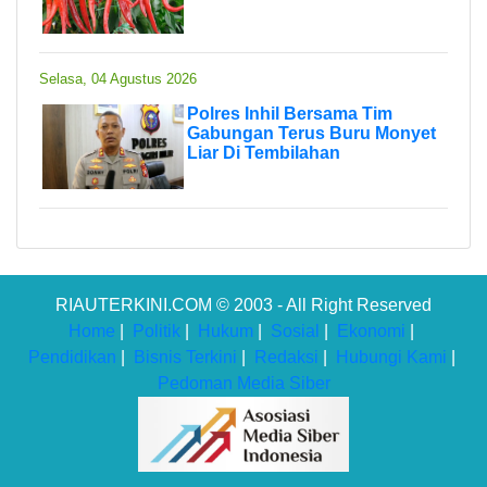
Selasa, 04 Agustus 2026
Polres Inhil Bersama Tim
Gabungan Terus Buru Monyet
Liar Di Tembilahan
RIAUTERKINI.COM © 2003 - All Right Reserved
Home
|
Politik
|
Hukum
|
Sosial
|
Ekonomi
|
Pendidikan
|
Bisnis Terkini
|
Redaksi
|
Hubungi Kami
|
Pedoman Media Siber