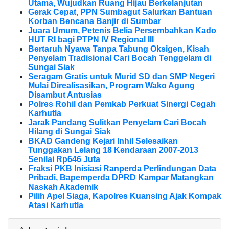
Utama, Wujudkan Ruang Hijau Berkelanjutan
Gerak Cepat, PPN Sumbagut Salurkan Bantuan
Korban Bencana Banjir di Sumbar
Juara Umum, Petenis Belia Persembahkan Kado
HUT RI bagi PTPN IV Regional III
Bertaruh Nyawa Tanpa Tabung Oksigen, Kisah
Penyelam Tradisional Cari Bocah Tenggelam di
Sungai Siak
Seragam Gratis untuk Murid SD dan SMP Negeri
Mulai Direalisasikan, Program Wako Agung
Disambut Antusias
Polres Rohil dan Pemkab Perkuat Sinergi Cegah
Karhutla
Jarak Pandang Sulitkan Penyelam Cari Bocah
Hilang di Sungai Siak
BKAD Gandeng Kejari Inhil Selesaikan
Tunggakan Lelang 18 Kendaraan 2007-2013
Senilai Rp646 Juta
Fraksi PKB Inisiasi Ranperda Perlindungan Data
Pribadi, Bapemperda DPRD Kampar Matangkan
Naskah Akademik
Pilih Apel Siaga, Kapolres Kuansing Ajak Kompak
Atasi Karhutla