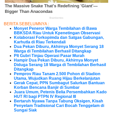
BERITA SEBELUMNYA :
Monyet Peneror Warga Tembilahan di Bawa
BBKSDA Riau Untuk Kpenetingan Observasi
Kolaborasi Forkopimda dan Satgas Gabungan,
Karhutla di Riau Terkendali
Dua Pekan Diburu, Akhirnya Monyet Serang 18
Warga di Tembilahan Berhasil Ditangkap
Plt Gubri Tinjau Operasi Pasar Murah
Hampir Dua Pekan Diburu, Akhirnya Monyet
Diduga Serang 18 Warga di Tembilahan Berhasil
Ditangkap
Pemprov Riau Tanam 2.500 Pohon di Stadion
Utama, Wujudkan Ruang Hijau Berkelanjutan
Gerak Cepat, PPN Sumbagut Salurkan Bantuan
Korban Bencana Banjir di Sumbar
Juara Umum, Petenis Belia Persembahkan Kado
HUT RI bagi PTPN IV Regional III
Bertaruh Nyawa Tanpa Tabung Oksigen, Kisah
Penyelam Tradisional Cari Bocah Tenggelam di
Sungai Siak