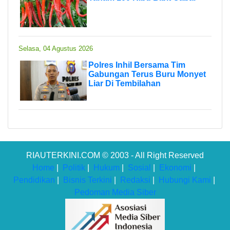
Selasa, 04 Agustus 2026
Polres Inhil Bersama Tim
Gabungan Terus Buru Monyet
Liar Di Tembilahan
RIAUTERKINI.COM © 2003 - All Right Reserved
Home
|
Politik
|
Hukum
|
Sosial
|
Ekonomi
|
Pendidikan
|
Bisnis Terkini
|
Redaksi
|
Hubungi Kami
|
Pedoman Media Siber