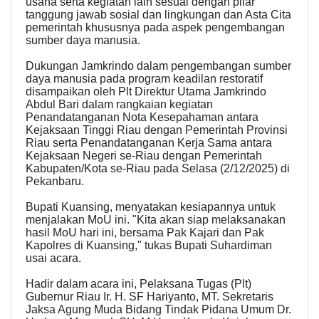
usaha serta kegiatan lain sesuai dengan pilar
tanggung jawab sosial dan lingkungan dan Asta Cita
pemerintah khususnya pada aspek pengembangan
sumber daya manusia.
Dukungan Jamkrindo dalam pengembangan sumber
daya manusia pada program keadilan restoratif
disampaikan oleh Plt Direktur Utama Jamkrindo
Abdul Bari dalam rangkaian kegiatan
Penandatanganan Nota Kesepahaman antara
Kejaksaan Tinggi Riau dengan Pemerintah Provinsi
Riau serta Penandatanganan Kerja Sama antara
Kejaksaan Negeri se-Riau dengan Pemerintah
Kabupaten/Kota se-Riau pada Selasa (2/12/2025) di
Pekanbaru.
Bupati Kuansing, menyatakan kesiapannya untuk
menjalakan MoU ini. "Kita akan siap melaksanakan
hasil MoU hari ini, bersama Pak Kajari dan Pak
Kapolres di Kuansing," tukas Bupati Suhardiman
usai acara.
Hadir dalam acara ini, Pelaksana Tugas (Plt)
Gubernur Riau Ir. H. SF Hariyanto, MT. Sekretaris
Jaksa Agung Muda Bidang Tindak Pidana Umum Dr.