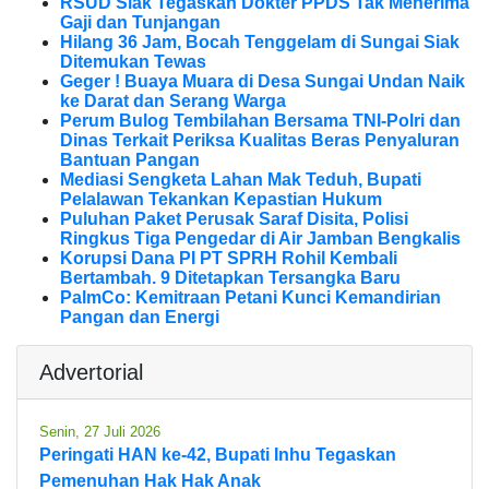
RSUD Siak Tegaskan Dokter PPDS Tak Menerima
Gaji dan Tunjangan
Hilang 36 Jam, Bocah Tenggelam di Sungai Siak
Ditemukan Tewas
Geger ! Buaya Muara di Desa Sungai Undan Naik
ke Darat dan Serang Warga
Perum Bulog Tembilahan Bersama TNI-Polri dan
Dinas Terkait Periksa Kualitas Beras Penyaluran
Bantuan Pangan
Mediasi Sengketa Lahan Mak Teduh, Bupati
Pelalawan Tekankan Kepastian Hukum
Puluhan Paket Perusak Saraf Disita, Polisi
Ringkus Tiga Pengedar di Air Jamban Bengkalis
Korupsi Dana PI PT SPRH Rohil Kembali
Bertambah. 9 Ditetapkan Tersangka Baru
PalmCo: Kemitraan Petani Kunci Kemandirian
Pangan dan Energi
Advertorial
Senin, 27 Juli 2026
Peringati HAN ke-42, Bupati Inhu Tegaskan
Pemenuhan Hak Hak Anak