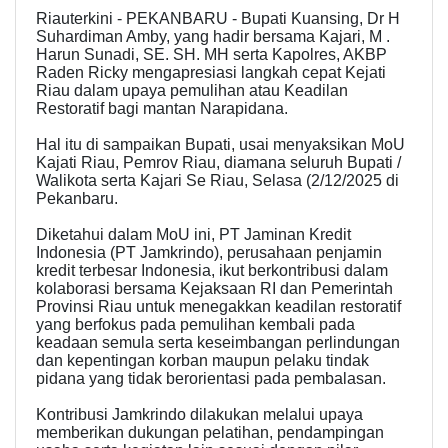
Riauterkini - PEKANBARU - Bupati Kuansing, Dr H
Suhardiman Amby, yang hadir bersama Kajari, M .
Harun Sunadi, SE. SH. MH serta Kapolres, AKBP
Raden Ricky mengapresiasi langkah cepat Kejati
Riau dalam upaya pemulihan atau Keadilan
Restoratif bagi mantan Narapidana.
Hal itu di sampaikan Bupati, usai menyaksikan MoU
Kajati Riau, Pemrov Riau, diamana seluruh Bupati /
Walikota serta Kajari Se Riau, Selasa (2/12/2025 di
Pekanbaru.
Diketahui dalam MoU ini, PT Jaminan Kredit
Indonesia (PT Jamkrindo), perusahaan penjamin
kredit terbesar Indonesia, ikut berkontribusi dalam
kolaborasi bersama Kejaksaan RI dan Pemerintah
Provinsi Riau untuk menegakkan keadilan restoratif
yang berfokus pada pemulihan kembali pada
keadaan semula serta keseimbangan perlindungan
dan kepentingan korban maupun pelaku tindak
pidana yang tidak berorientasi pada pembalasan.
Kontribusi Jamkrindo dilakukan melalui upaya
memberikan dukungan pelatihan, pendampingan