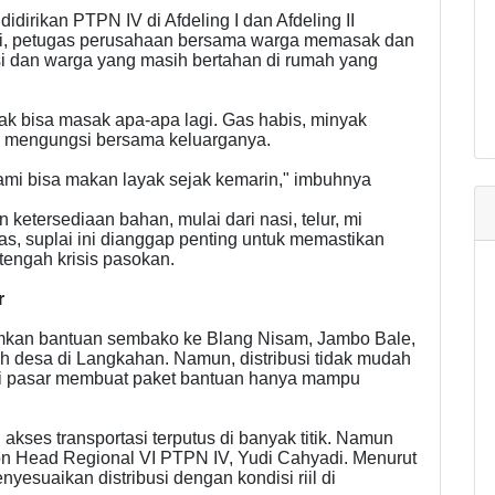
idirikan PTPN IV di Afdeling I dan Afdeling II
ari, petugas perusahaan bersama warga memasak dan
 dan warga yang masih bertahan di rumah yang
ak bisa masak apa-apa lagi. Gas habis, minyak
ng mengungsi bersama keluarganya.
ami bisa makan layak sejak kemarin," imbuhnya
etersediaan bahan, mulai dari nasi, telur, mi
tas, suplai ini dianggap penting untuk memastikan
engah krisis pasokan.
r
mkan bantuan sembako ke Blang Nisam, Jambo Bale,
h desa di Langkahan. Namun, distribusi tidak mudah
di pasar membuat paket bantuan hanya mampu
akses transportasi terputus di banyak titik. Namun
gion Head Regional VI PTPN IV, Yudi Cahyadi. Menurut
enyesuaikan distribusi dengan kondisi riil di