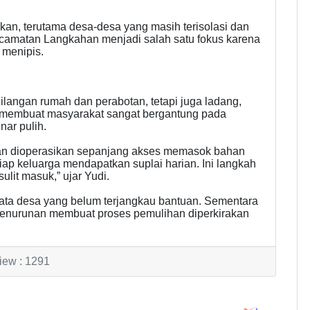
ukan, terutama desa-desa yang masih terisolasi dan
Kecamatan Langkahan menjadi salah satu fokus karena
 menipis.
ehilangan rumah dan perabotan, tetapi juga ladang,
ni membuat masyarakat sangat bergantung pada
nar pulih.
n dioperasikan sepanjang akses memasok bahan
iap keluarga mendapatkan suplai harian. Ini langkah
lit masuk,” ujar Yudi.
ata desa yang belum terjangkau bantuan. Sementara
penurunan membuat proses pemulihan diperkirakan
iew : 1291