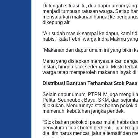
Di tengah situasi itu, dua dapur umum yang d
menjadi tumpuan ratusan warga. Setiap h
menyalurkan makanan hangat ke pengungsi
dikepung air.
“Air sudah masuk sampai ke dapur, kami tid
habis,” kata Febri, warga Indra Makmu ya
“Makanan dari dapur umum ini yang bikin k
Menu yang disiapkan menyesuaikan dengan k
instan, hingga lauk sederhana. Meski terba
warga tetap memperoleh makanan layak di t
Distribusi Bantuan Terhambat Stok Pasa
Selain dapur umum, PTPN IV juga mengiri
Pelita, Seuneubok Bayu, SKM, dan sejumla
dilakukan. Menurunnya stok bahan pokok 
memenuhi kebutuhan jangka pendek.
“Stok bahan pokok di pasar mulai habis dan 
penyaluran tidak boleh berhenti,” ujar Re
dia, tim harus mencari jalur alternatif dan m