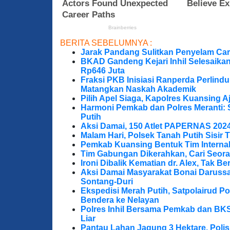
BERITA SEBELUMNYA :
Jarak Pandang Sulitkan Penyelam Cari
BKAD Gandeng Kejari Inhil Selesaika
Rp646 Juta
Fraksi PKB Inisiasi Ranperda Perlin
Matangkan Naskah Akademik
Pilih Apel Siaga, Kapolres Kuansing 
Harmoni Pemkab dan Polres Meranti: 
Putih
Aksi Damai, 150 Atlet PAPERNAS 202
Malam Hari, Polsek Tanah Putih Sisir T
Pemkab Kuansing Bentuk Tim Internal
Tim Gabungan Dikerahkan, Cari Seora
Ironi Dibalik Kematian dr. Alex, Tak Berg
Aksi Damai Masyarakat Bonai Darussa
Sontang-Duri
Ekspedisi Merah Putih, Satpolairud P
Bendera ke Nelayan
Polres Inhil Bersama Pemkab dan BK
Liar
Pantau Lahan Jagung 3 Hektare, Poli