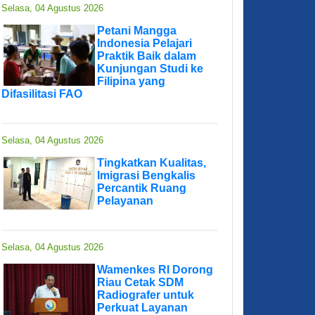
Selasa, 04 Agustus 2026
Petani Mangga
Indonesia Pelajari
Praktik Baik dalam
Kunjungan Studi ke
Filipina yang
Difasilitasi FAO
Selasa, 04 Agustus 2026
Tingkatkan Kualitas,
Imigrasi Bengkalis
Percantik Ruang
Pelayanan
Selasa, 04 Agustus 2026
Wamenkes RI Dorong
Riau Cetak SDM
Radiografer untuk
Perkuat Layanan