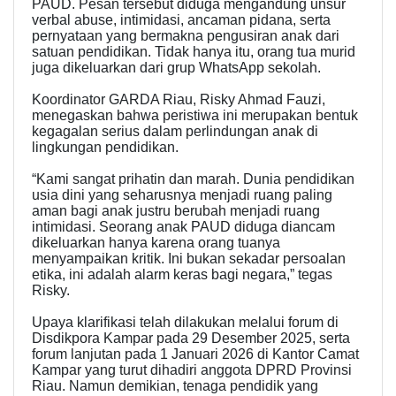
PAUD. Pesan tersebut diduga mengandung unsur
verbal abuse, intimidasi, ancaman pidana, serta
pernyataan yang bermakna pengusiran anak dari
satuan pendidikan. Tidak hanya itu, orang tua murid
juga dikeluarkan dari grup WhatsApp sekolah.
Koordinator GARDA Riau, Risky Ahmad Fauzi,
menegaskan bahwa peristiwa ini merupakan bentuk
kegagalan serius dalam perlindungan anak di
lingkungan pendidikan.
“Kami sangat prihatin dan marah. Dunia pendidikan
usia dini yang seharusnya menjadi ruang paling
aman bagi anak justru berubah menjadi ruang
intimidasi. Seorang anak PAUD diduga diancam
dikeluarkan hanya karena orang tuanya
menyampaikan kritik. Ini bukan sekadar persoalan
etika, ini adalah alarm keras bagi negara,” tegas
Risky.
Upaya klarifikasi telah dilakukan melalui forum di
Disdikpora Kampar pada 29 Desember 2025, serta
forum lanjutan pada 1 Januari 2026 di Kantor Camat
Kampar yang turut dihadiri anggota DPRD Provinsi
Riau. Namun demikian, tenaga pendidik yang