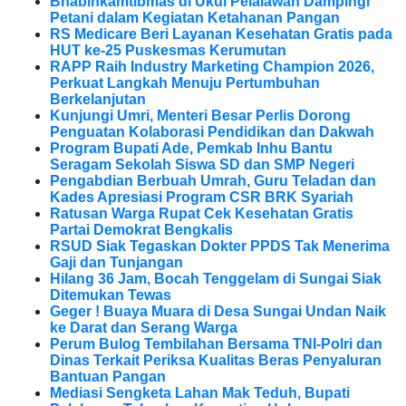
Bhabinkamtibmas di Ukui Pelalawan Dampingi
Petani dalam Kegiatan Ketahanan Pangan
RS Medicare Beri Layanan Kesehatan Gratis pada
HUT ke-25 Puskesmas Kerumutan
RAPP Raih Industry Marketing Champion 2026,
Perkuat Langkah Menuju Pertumbuhan
Berkelanjutan
Kunjungi Umri, Menteri Besar Perlis Dorong
Penguatan Kolaborasi Pendidikan dan Dakwah
Program Bupati Ade, Pemkab Inhu Bantu
Seragam Sekolah Siswa SD dan SMP Negeri
Pengabdian Berbuah Umrah, Guru Teladan dan
Kades Apresiasi Program CSR BRK Syariah
Ratusan Warga Rupat Cek Kesehatan Gratis
Partai Demokrat Bengkalis
RSUD Siak Tegaskan Dokter PPDS Tak Menerima
Gaji dan Tunjangan
Hilang 36 Jam, Bocah Tenggelam di Sungai Siak
Ditemukan Tewas
Geger ! Buaya Muara di Desa Sungai Undan Naik
ke Darat dan Serang Warga
Perum Bulog Tembilahan Bersama TNI-Polri dan
Dinas Terkait Periksa Kualitas Beras Penyaluran
Bantuan Pangan
Mediasi Sengketa Lahan Mak Teduh, Bupati