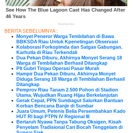
BERITA SEBELUMNYA :
Monyet Peneror Warga Tembilahan di Bawa
BBKSDA Riau Untuk Kpenetingan Observasi
Kolaborasi Forkopimda dan Satgas Gabungan,
Karhutla di Riau Terkendali
Dua Pekan Diburu, Akhirnya Monyet Serang 18
Warga di Tembilahan Berhasil Ditangkap
Plt Gubri Tinjau Operasi Pasar Murah
Hampir Dua Pekan Diburu, Akhirnya Monyet
Diduga Serang 18 Warga di Tembilahan Berhasil
Ditangkap
Pemprov Riau Tanam 2.500 Pohon di Stadion
Utama, Wujudkan Ruang Hijau Berkelanjutan
Gerak Cepat, PPN Sumbagut Salurkan Bantuan
Korban Bencana Banjir di Sumbar
Juara Umum, Petenis Belia Persembahkan Kado
HUT RI bagi PTPN IV Regional III
Bertaruh Nyawa Tanpa Tabung Oksigen, Kisah
Penyelam Tradisional Cari Bocah Tenggelam di
Sungai Siak