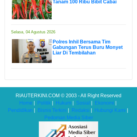
Tanam 100 Ribu Bibit Cabai
Selasa, 04 Agustus 2026
Polres Inhil Bersama Tim
Gabungan Terus Buru Monyet
Liar Di Tembilahan
RIAUTERKINI.COM © 2003 - All Right Reserved
Home
|
Politik
|
Hukum
|
Sosial
|
Ekonomi
|
Pendidikan
|
Bisnis Terkini
|
Redaksi
|
Hubungi Kami
|
Pedoman Media Siber