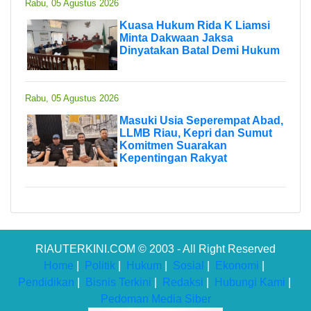
Rabu, 05 Agustus 2026
Kuasa Hukum Rida K Liamsi
Minta Dakwaan Jaksa
Dinyatakan Batal Demi Hukum
Rabu, 05 Agustus 2026
Masuki Usia Seperempat Abad,
LLMB Riau, Kepri dan Sumut
Komitmen Suarakan
Kepentingan Rakyat
RIAUTERKINI.COM © 2003 - All Right Reserved
Home
|
Politik
|
Hukum
|
Sosial
|
Ekonomi
|
Pendidikan
|
Bisnis Terkini
|
Redaksi
|
Hubungi Kami
|
Pedoman Media Siber