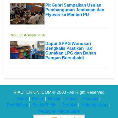
Plt Gubri Sampaikan Usulan
Pembangunan Jembatan dan
Flyover ke Menteri PU
Rabu, 05 Agustus 2026
Dapur SPPG Wonosari
Bengkalis Pastikan Tak
Gunakan LPG dan Bahan
Pangan Bersubsidi
RIAUTERKINI.COM © 2003 - All Right Reserved
Home
|
Politik
|
Hukum
|
Sosial
|
Ekonomi
|
Pendidikan
|
Bisnis Terkini
|
Redaksi
|
Hubungi Kami
|
Pedoman Media Siber