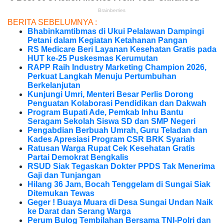
BERITA SEBELUMNYA :
Bhabinkamtibmas di Ukui Pelalawan Dampingi
Petani dalam Kegiatan Ketahanan Pangan
RS Medicare Beri Layanan Kesehatan Gratis pada
HUT ke-25 Puskesmas Kerumutan
RAPP Raih Industry Marketing Champion 2026,
Perkuat Langkah Menuju Pertumbuhan
Berkelanjutan
Kunjungi Umri, Menteri Besar Perlis Dorong
Penguatan Kolaborasi Pendidikan dan Dakwah
Program Bupati Ade, Pemkab Inhu Bantu
Seragam Sekolah Siswa SD dan SMP Negeri
Pengabdian Berbuah Umrah, Guru Teladan dan
Kades Apresiasi Program CSR BRK Syariah
Ratusan Warga Rupat Cek Kesehatan Gratis
Partai Demokrat Bengkalis
RSUD Siak Tegaskan Dokter PPDS Tak Menerima
Gaji dan Tunjangan
Hilang 36 Jam, Bocah Tenggelam di Sungai Siak
Ditemukan Tewas
Geger ! Buaya Muara di Desa Sungai Undan Naik
ke Darat dan Serang Warga
Perum Bulog Tembilahan Bersama TNI-Polri dan