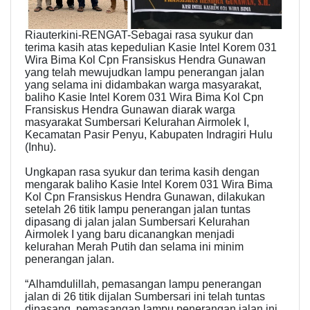
Riauterkini-RENGAT-Sebagai rasa syukur dan
terima kasih atas kepedulian Kasie Intel Korem 031
Wira Bima Kol Cpn Fransiskus Hendra Gunawan
yang telah mewujudkan lampu penerangan jalan
yang selama ini didambakan warga masyarakat,
baliho Kasie Intel Korem 031 Wira Bima Kol Cpn
Fransiskus Hendra Gunawan diarak warga
masyarakat Sumbersari Kelurahan Airmolek I,
Kecamatan Pasir Penyu, Kabupaten Indragiri Hulu
(Inhu).
Ungkapan rasa syukur dan terima kasih dengan
mengarak baliho Kasie Intel Korem 031 Wira Bima
Kol Cpn Fransiskus Hendra Gunawan, dilakukan
setelah 26 titik lampu penerangan jalan tuntas
dipasang di jalan jalan Sumbersari Kelurahan
Airmolek I yang baru dicanangkan menjadi
kelurahan Merah Putih dan selama ini minim
penerangan jalan.
“Alhamdulillah, pemasangan lampu penerangan
jalan di 26 titik dijalan Sumbersari ini telah tuntas
dipasang, pemasangan lampu penerangan jalan ini