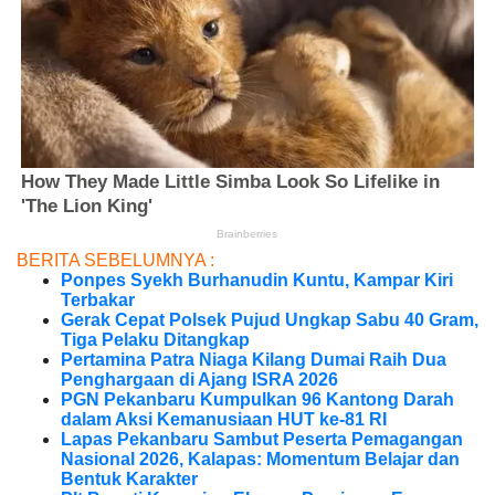
BERITA SEBELUMNYA :
Ponpes Syekh Burhanudin Kuntu, Kampar Kiri
Terbakar
Gerak Cepat Polsek Pujud Ungkap Sabu 40 Gram,
Tiga Pelaku Ditangkap
Pertamina Patra Niaga Kilang Dumai Raih Dua
Penghargaan di Ajang ISRA 2026
PGN Pekanbaru Kumpulkan 96 Kantong Darah
dalam Aksi Kemanusiaan HUT ke-81 RI
Lapas Pekanbaru Sambut Peserta Pemagangan
Nasional 2026, Kalapas: Momentum Belajar dan
Bentuk Karakter