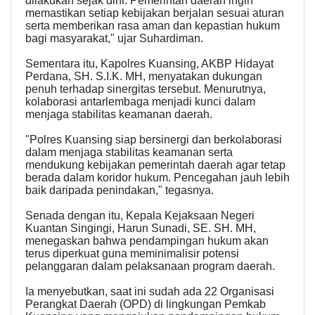
dilakukan sejak dini. Pemerintah daerah ingin
memastikan setiap kebijakan berjalan sesuai aturan
serta memberikan rasa aman dan kepastian hukum
bagi masyarakat," ujar Suhardiman.
Sementara itu, Kapolres Kuansing, AKBP Hidayat
Perdana, SH. S.I.K. MH, menyatakan dukungan
penuh terhadap sinergitas tersebut. Menurutnya,
kolaborasi antarlembaga menjadi kunci dalam
menjaga stabilitas keamanan daerah.
"Polres Kuansing siap bersinergi dan berkolaborasi
dalam menjaga stabilitas keamanan serta
mendukung kebijakan pemerintah daerah agar tetap
berada dalam koridor hukum. Pencegahan jauh lebih
baik daripada penindakan," tegasnya.
Senada dengan itu, Kepala Kejaksaan Negeri
Kuantan Singingi, Harun Sunadi, SE. SH. MH,
menegaskan bahwa pendampingan hukum akan
terus diperkuat guna meminimalisir potensi
pelanggaran dalam pelaksanaan program daerah.
Ia menyebutkan, saat ini sudah ada 22 Organisasi
Perangkat Daerah (OPD) di lingkungan Pemkab