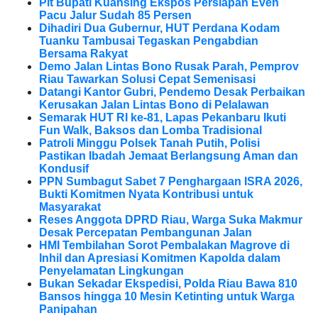
Plt Bupati Kuansing Ekspos Persiapan Even
Pacu Jalur Sudah 85 Persen
Dihadiri Dua Gubernur, HUT Perdana Kodam
Tuanku Tambusai Tegaskan Pengabdian
Bersama Rakyat
Demo Jalan Lintas Bono Rusak Parah, Pemprov
Riau Tawarkan Solusi Cepat Semenisasi
Datangi Kantor Gubri, Pendemo Desak Perbaikan
Kerusakan Jalan Lintas Bono di Pelalawan
Semarak HUT RI ke-81, Lapas Pekanbaru Ikuti
Fun Walk, Baksos dan Lomba Tradisional
Patroli Minggu Polsek Tanah Putih, Polisi
Pastikan Ibadah Jemaat Berlangsung Aman dan
Kondusif
PPN Sumbagut Sabet 7 Penghargaan ISRA 2026,
Bukti Komitmen Nyata Kontribusi untuk
Masyarakat
Reses Anggota DPRD Riau, Warga Suka Makmur
Desak Percepatan Pembangunan Jalan
HMI Tembilahan Sorot Pembalakan Magrove di
Inhil dan Apresiasi Komitmen Kapolda dalam
Penyelamatan Lingkungan
Bukan Sekadar Ekspedisi, Polda Riau Bawa 810
Bansos hingga 10 Mesin Ketinting untuk Warga
Panipahan