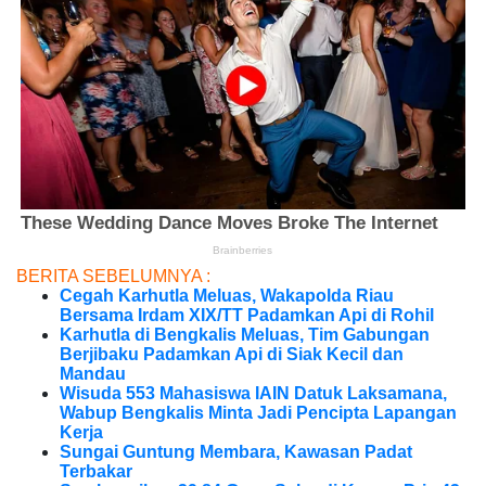
BERITA SEBELUMNYA :
Cegah Karhutla Meluas, Wakapolda Riau
Bersama Irdam XIX/TT Padamkan Api di Rohil
Karhutla di Bengkalis Meluas, Tim Gabungan
Berjibaku Padamkan Api di Siak Kecil dan
Mandau
Wisuda 553 Mahasiswa IAIN Datuk Laksamana,
Wabup Bengkalis Minta Jadi Pencipta Lapangan
Kerja
Sungai Guntung Membara, Kawasan Padat
Terbakar