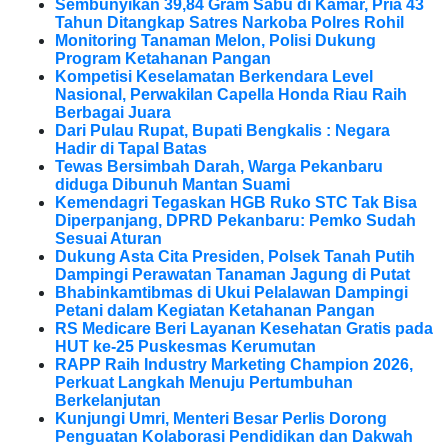
Sembunyikan 39,84 Gram Sabu di Kamar, Pria 43
Tahun Ditangkap Satres Narkoba Polres Rohil
Monitoring Tanaman Melon, Polisi Dukung
Program Ketahanan Pangan
Kompetisi Keselamatan Berkendara Level
Nasional, Perwakilan Capella Honda Riau Raih
Berbagai Juara
Dari Pulau Rupat, Bupati Bengkalis : Negara
Hadir di Tapal Batas
Tewas Bersimbah Darah, Warga Pekanbaru
diduga Dibunuh Mantan Suami
Kemendagri Tegaskan HGB Ruko STC Tak Bisa
Diperpanjang, DPRD Pekanbaru: Pemko Sudah
Sesuai Aturan
Dukung Asta Cita Presiden, Polsek Tanah Putih
Dampingi Perawatan Tanaman Jagung di Putat
Bhabinkamtibmas di Ukui Pelalawan Dampingi
Petani dalam Kegiatan Ketahanan Pangan
RS Medicare Beri Layanan Kesehatan Gratis pada
HUT ke-25 Puskesmas Kerumutan
RAPP Raih Industry Marketing Champion 2026,
Perkuat Langkah Menuju Pertumbuhan
Berkelanjutan
Kunjungi Umri, Menteri Besar Perlis Dorong
Penguatan Kolaborasi Pendidikan dan Dakwah