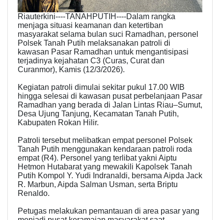
Riauterkini----TANAHPUTIH----Dalam rangka
menjaga situasi keamanan dan ketertiban
masyarakat selama bulan suci Ramadhan, personel
Polsek Tanah Putih melaksanakan patroli di
kawasan Pasar Ramadhan untuk mengantisipasi
terjadinya kejahatan C3 (Curas, Curat dan
Curanmor), Kamis (12/3/2026).
Kegiatan patroli dimulai sekitar pukul 17.00 WIB
hingga selesai di kawasan pusat perbelanjaan Pasar
Ramadhan yang berada di Jalan Lintas Riau–Sumut,
Desa Ujung Tanjung, Kecamatan Tanah Putih,
Kabupaten Rokan Hilir.
Patroli tersebut melibatkan empat personel Polsek
Tanah Putih menggunakan kendaraan patroli roda
empat (R4). Personel yang terlibat yakni Aiptu
Hetmon Hutabarat yang mewakili Kapolsek Tanah
Putih Kompol Y. Yudi Indranaldi, bersama Aipda Jack
R. Marbun, Aipda Salman Usman, serta Briptu
Renaldo.
Petugas melakukan pemantauan di area pasar yang
menjadi pusat keramaian masyarakat saat