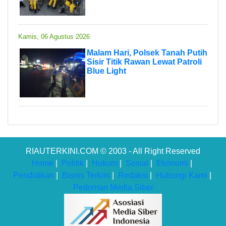
Kamis, 06 Agustus 2026
Malam Hari, Polsek Tanah Putih
Sisir Titik Rawan Lewat Patroli
Blue Light
RIAUTERKINI.COM © 2003 - All Right Reserved
Home
|
Politik
|
Hukum
|
Sosial
|
Ekonomi
|
Pendidikan
|
Bisnis Terkini
|
Redaksi
|
Hubungi Kami
|
Pedoman Media Siber