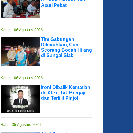
Atasi Pekat
Kamis, 06 Agustus 2026
Tim Gabungan
Dikerahkan, Cari
Seorang Bocah Hilang
di Sungai Siak
Kamis, 06 Agustus 2026
Ironi Dibalik Kematian
dr. Alex, Tak Bergaji
dan Terlilit Pinjol
Rabu, 05 Agustus 2026