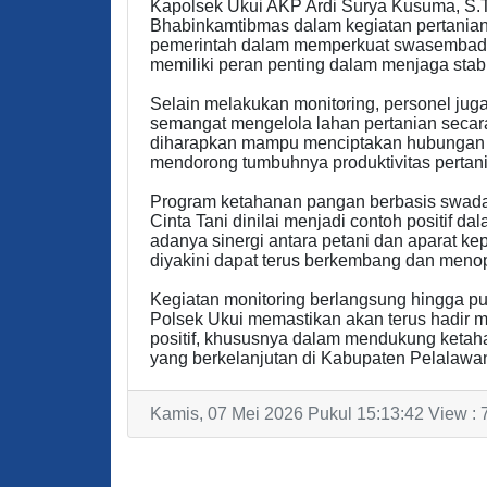
Kapolsek Ukui AKP Ardi Surya Kusuma, S.T.
Bhabinkamtibmas dalam kegiatan pertania
pemerintah dalam memperkuat swasembada 
memiliki peran penting dalam menjaga stab
Selain melakukan monitoring, personel jug
semangat mengelola lahan pertanian secar
diharapkan mampu menciptakan hubungan h
mendorong tumbuhnya produktivitas pertan
Program ketahanan pangan berbasis swada
Cinta Tani dinilai menjadi contoh positif 
adanya sinergi antara petani dan aparat k
diyakini dapat terus berkembang dan men
Kegiatan monitoring berlangsung hingga pu
Polsek Ukui memastikan akan terus hadir 
positif, khususnya dalam mendukung ket
yang berkelanjutan di Kabupaten Pelalawan
Kamis, 07 Mei 2026 Pukul 15:13:42 View : 