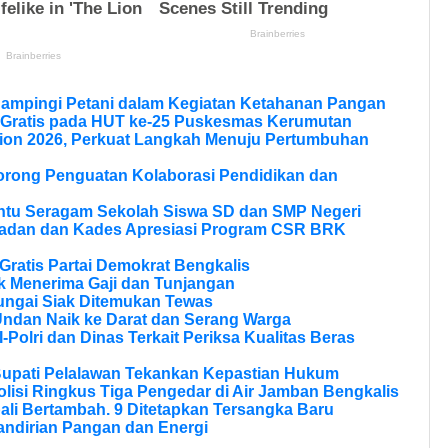
Dampingi Petani dalam Kegiatan Ketahanan Pangan
 Gratis pada HUT ke-25 Puskesmas Kerumutan
ion 2026, Perkuat Langkah Menuju Pertumbuhan
Dorong Penguatan Kolaborasi Pendidikan dan
ntu Seragam Sekolah Siswa SD dan SMP Negeri
ladan dan Kades Apresiasi Program CSR BRK
ratis Partai Demokrat Bengkalis
 Menerima Gaji dan Tunjangan
ungai Siak Ditemukan Tewas
Undan Naik ke Darat dan Serang Warga
olri dan Dinas Terkait Periksa Kualitas Beras
Bupati Pelalawan Tekankan Kepastian Hukum
olisi Ringkus Tiga Pengedar di Air Jamban Bengkalis
li Bertambah. 9 Ditetapkan Tersangka Baru
andirian Pangan dan Energi