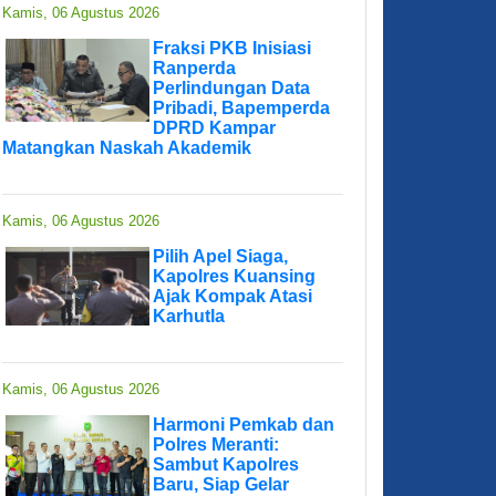
Kamis, 06 Agustus 2026
Fraksi PKB Inisiasi
Ranperda
Perlindungan Data
Pribadi, Bapemperda
DPRD Kampar
Matangkan Naskah Akademik
Kamis, 06 Agustus 2026
Pilih Apel Siaga,
Kapolres Kuansing
Ajak Kompak Atasi
Karhutla
Kamis, 06 Agustus 2026
Harmoni Pemkab dan
Polres Meranti:
Sambut Kapolres
Baru, Siap Gelar