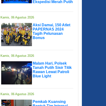
Ekspedisi Merah Putih
Kamis, 06 Agustus 2026
Aksi Damai, 150 Atlet
PAPERNAS 2024
Tagih Pelunasan
Bonus
Kamis, 06 Agustus 2026
Malam Hari, Polsek
Tanah Putih Sisir Titik
Rawan Lewat Patroli
Blue Light
Kamis, 06 Agustus 2026
Pemkab Kuansing
Bentuk Tim Internal