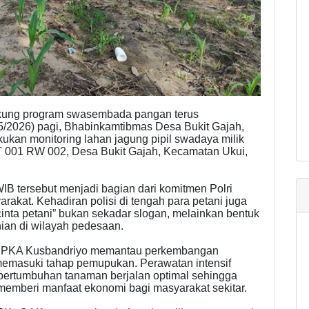
ung program swasembada pangan terus
/5/2026) pagi, Bhabinkamtibmas Desa Bukit Gajah,
kan monitoring lahan jagung pipil swadaya milik
T 001 RW 002, Desa Bukit Gajah, Kecamatan Ukui,
WIB tersebut menjadi bagian dari komitmen Polri
kat. Kehadiran polisi di tengah para petani juga
cinta petani” bukan sekadar slogan, melainkan bentuk
nian di wilayah pedesaan.
, BRIPKA Kusbandriyo memantau perkembangan
 memasuki tahap pemupukan. Perawatan intensif
pertumbuhan tanaman berjalan optimal sehingga
memberi manfaat ekonomi bagi masyarakat sekitar.