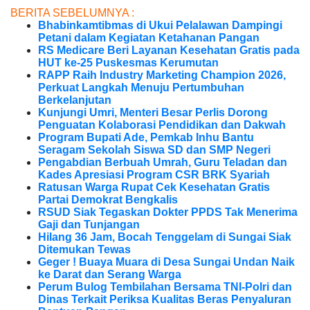
BERITA SEBELUMNYA :
Bhabinkamtibmas di Ukui Pelalawan Dampingi
Petani dalam Kegiatan Ketahanan Pangan
RS Medicare Beri Layanan Kesehatan Gratis pada
HUT ke-25 Puskesmas Kerumutan
RAPP Raih Industry Marketing Champion 2026,
Perkuat Langkah Menuju Pertumbuhan
Berkelanjutan
Kunjungi Umri, Menteri Besar Perlis Dorong
Penguatan Kolaborasi Pendidikan dan Dakwah
Program Bupati Ade, Pemkab Inhu Bantu
Seragam Sekolah Siswa SD dan SMP Negeri
Pengabdian Berbuah Umrah, Guru Teladan dan
Kades Apresiasi Program CSR BRK Syariah
Ratusan Warga Rupat Cek Kesehatan Gratis
Partai Demokrat Bengkalis
RSUD Siak Tegaskan Dokter PPDS Tak Menerima
Gaji dan Tunjangan
Hilang 36 Jam, Bocah Tenggelam di Sungai Siak
Ditemukan Tewas
Geger ! Buaya Muara di Desa Sungai Undan Naik
ke Darat dan Serang Warga
Perum Bulog Tembilahan Bersama TNI-Polri dan
Dinas Terkait Periksa Kualitas Beras Penyaluran