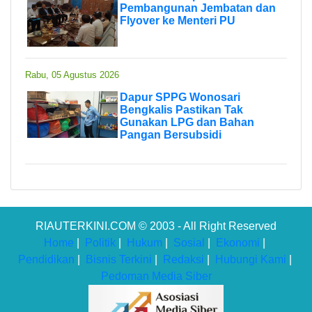
Pembangunan Jembatan dan
Flyover ke Menteri PU
Rabu, 05 Agustus 2026
Dapur SPPG Wonosari
Bengkalis Pastikan Tak
Gunakan LPG dan Bahan
Pangan Bersubsidi
RIAUTERKINI.COM © 2003 - All Right Reserved
Home
|
Politik
|
Hukum
|
Sosial
|
Ekonomi
|
Pendidikan
|
Bisnis Terkini
|
Redaksi
|
Hubungi Kami
|
Pedoman Media Siber