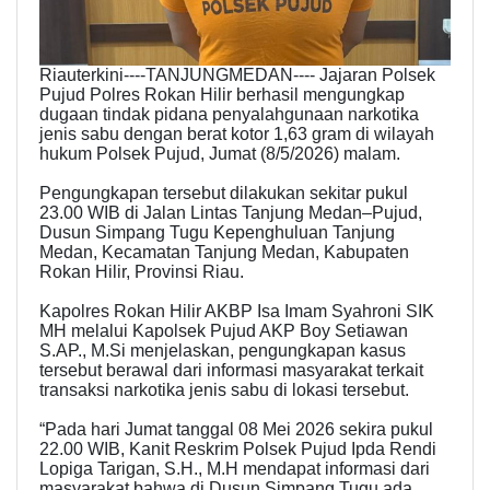
Riauterkini----TANJUNGMEDAN---- Jajaran Polsek
Pujud Polres Rokan Hilir berhasil mengungkap
dugaan tindak pidana penyalahgunaan narkotika
jenis sabu dengan berat kotor 1,63 gram di wilayah
hukum Polsek Pujud, Jumat (8/5/2026) malam.
Pengungkapan tersebut dilakukan sekitar pukul
23.00 WIB di Jalan Lintas Tanjung Medan–Pujud,
Dusun Simpang Tugu Kepenghuluan Tanjung
Medan, Kecamatan Tanjung Medan, Kabupaten
Rokan Hilir, Provinsi Riau.
Kapolres Rokan Hilir AKBP Isa Imam Syahroni SIK
MH melalui Kapolsek Pujud AKP Boy Setiawan
S.AP., M.Si menjelaskan, pengungkapan kasus
tersebut berawal dari informasi masyarakat terkait
transaksi narkotika jenis sabu di lokasi tersebut.
“Pada hari Jumat tanggal 08 Mei 2026 sekira pukul
22.00 WIB, Kanit Reskrim Polsek Pujud Ipda Rendi
Lopiga Tarigan, S.H., M.H mendapat informasi dari
masyarakat bahwa di Dusun Simpang Tugu ada