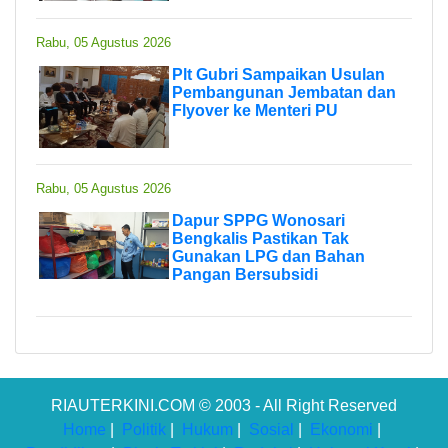
Rabu, 05 Agustus 2026
Plt Gubri Sampaikan Usulan
Pembangunan Jembatan dan
Flyover ke Menteri PU
Rabu, 05 Agustus 2026
Dapur SPPG Wonosari
Bengkalis Pastikan Tak
Gunakan LPG dan Bahan
Pangan Bersubsidi
RIAUTERKINI.COM © 2003 - All Right Reserved
Home
|
Politik
|
Hukum
|
Sosial
|
Ekonomi
|