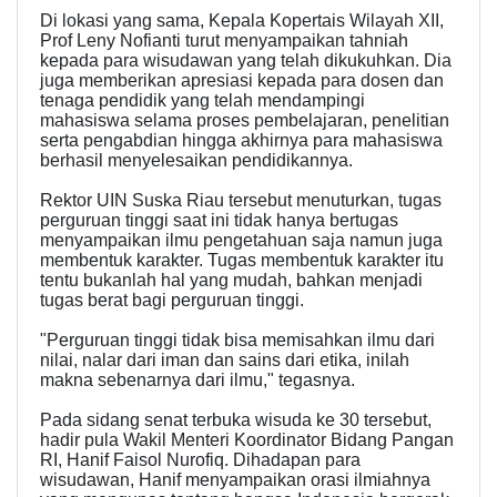
Di lokasi yang sama, Kepala Kopertais Wilayah XII,
Prof Leny Nofianti turut menyampaikan tahniah
kepada para wisudawan yang telah dikukuhkan. Dia
juga memberikan apresiasi kepada para dosen dan
tenaga pendidik yang telah mendampingi
mahasiswa selama proses pembelajaran, penelitian
serta pengabdian hingga akhirnya para mahasiswa
berhasil menyelesaikan pendidikannya.
Rektor UIN Suska Riau tersebut menuturkan, tugas
perguruan tinggi saat ini tidak hanya bertugas
menyampaikan ilmu pengetahuan saja namun juga
membentuk karakter. Tugas membentuk karakter itu
tentu bukanlah hal yang mudah, bahkan menjadi
tugas berat bagi perguruan tinggi.
"Perguruan tinggi tidak bisa memisahkan ilmu dari
nilai, nalar dari iman dan sains dari etika, inilah
makna sebenarnya dari ilmu," tegasnya.
Pada sidang senat terbuka wisuda ke 30 tersebut,
hadir pula Wakil Menteri Koordinator Bidang Pangan
RI, Hanif Faisol Nurofiq. Dihadapan para
wisudawan, Hanif menyampaikan orasi ilmiahnya