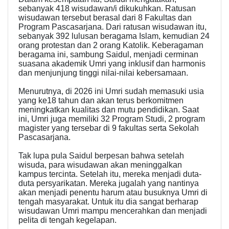
sebanyak 418 wisudawan/i dikukuhkan. Ratusan
wisudawan tersebut berasal dari 8 Fakultas dan
Program Pascasarjana. Dari ratusan wisudawan itu,
sebanyak 392 lulusan beragama Islam, kemudian 24
orang protestan dan 2 orang Katolik. Keberagaman
beragama ini, sambung Saidul, menjadi cerminan
suasana akademik Umri yang inklusif dan harmonis
dan menjunjung tinggi nilai-nilai kebersamaan.
Menurutnya, di 2026 ini Umri sudah memasuki usia
yang ke18 tahun dan akan terus berkomitmen
meningkatkan kualitas dan mutu pendidikan. Saat
ini, Umri juga memiliki 32 Program Studi, 2 program
magister yang tersebar di 9 fakultas serta Sekolah
Pascasarjana.
Tak lupa pula Saidul berpesan bahwa setelah
wisuda, para wisudawan akan meninggalkan
kampus tercinta. Setelah itu, mereka menjadi duta-
duta persyarikatan. Mereka jugalah yang nantinya
akan menjadi penentu harum atau busuknya Umri di
tengah masyarakat. Untuk itu dia sangat berharap
wisudawan Umri mampu mencerahkan dan menjadi
pelita di tengah kegelapan.