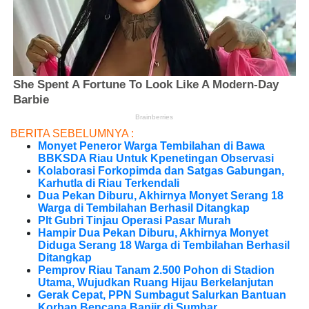
BERITA SEBELUMNYA :
Monyet Peneror Warga Tembilahan di Bawa
BBKSDA Riau Untuk Kpenetingan Observasi
Kolaborasi Forkopimda dan Satgas Gabungan,
Karhutla di Riau Terkendali
Dua Pekan Diburu, Akhirnya Monyet Serang 18
Warga di Tembilahan Berhasil Ditangkap
Plt Gubri Tinjau Operasi Pasar Murah
Hampir Dua Pekan Diburu, Akhirnya Monyet
Diduga Serang 18 Warga di Tembilahan Berhasil
Ditangkap
Pemprov Riau Tanam 2.500 Pohon di Stadion
Utama, Wujudkan Ruang Hijau Berkelanjutan
Gerak Cepat, PPN Sumbagut Salurkan Bantuan
Korban Bencana Banjir di Sumbar