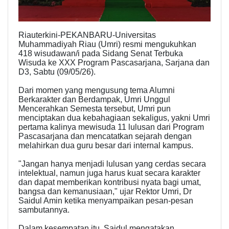
Riauterkini-PEKANBARU-Universitas
Muhammadiyah Riau (Umri) resmi mengukuhkan
418 wisudawan/i pada Sidang Senat Terbuka
Wisuda ke XXX Program Pascasarjana, Sarjana dan
D3, Sabtu (09/05/26).
Dari momen yang mengusung tema Alumni
Berkarakter dan Berdampak, Umri Unggul
Mencerahkan Semesta tersebut, Umri pun
menciptakan dua kebahagiaan sekaligus, yakni Umri
pertama kalinya mewisuda 11 lulusan dari Program
Pascasarjana dan mencatatkan sejarah dengan
melahirkan dua guru besar dari internal kampus.
"Jangan hanya menjadi lulusan yang cerdas secara
intelektual, namun juga harus kuat secara karakter
dan dapat memberikan kontribusi nyata bagi umat,
bangsa dan kemanusiaan," ujar Rektor Umri, Dr
Saidul Amin ketika menyampaikan pesan-pesan
sambutannya.
Dalam kesempatan itu, Saidul mengatakan,