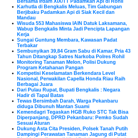
Bersama Irdam XIX/TT Padamkan Api di Rohil
Karhutla di Bengkalis Meluas, Tim Gabungan
Berjibaku Padamkan Api di Siak Kecil dan
Mandau
Wisuda 553 Mahasiswa IAIN Datuk Laksamana,
Wabup Bengkalis Minta Jadi Pencipta Lapangan
Kerja
Sungai Guntung Membara, Kawasan Padat
Terbakar
Sembunyikan 39,84 Gram Sabu di Kamar, Pria 43
Tahun Ditangkap Satres Narkoba Polres Rohil
Monitoring Tanaman Melon, Polisi Dukung
Program Ketahanan Pangan
Kompetisi Keselamatan Berkendara Level
Nasional, Perwakilan Capella Honda Riau Raih
Berbagai Juara
Dari Pulau Rupat, Bupati Bengkalis : Negara
Hadir di Tapal Batas
Tewas Bersimbah Darah, Warga Pekanbaru
diduga Dibunuh Mantan Suami
Kemendagri Tegaskan HGB Ruko STC Tak Bisa
Diperpanjang, DPRD Pekanbaru: Pemko Sudah
Sesuai Aturan
Dukung Asta Cita Presiden, Polsek Tanah Putih
Dampingi Perawatan Tanaman Jagung di Putat