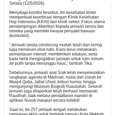
Selasa (12/5/2026).
Menyikapi kondisi tersebut, tim kesehatan kloter
memperkuat koordinasi dengan Klinik Kesehatan
Haji Indonesia (KKHI) dan klinik sektor. Fokus utama
pendampingan diberikan kepada jemaah lansia dan
mereka yang memiliki riwayat penyakit bawaan
(komorbid).
​"Jemaah lansia cenderung mudah lelah dan sering
lupa meminum obat rutin. Kami terus melakukan
pemantauan intensif, memberikan edukasi, serta
tiada henti mengingatkan jamaah untuk rutin minum
air putih tanpa menunggu haus," tambah Tika.
Sebelumnya, jemaah asal Siak telah menyelesaikan
rangkaian agenda di Madinah, mulai dari ziarah ke
Masjid Quba, Jabal Uhud, kebun kurma, hingga
mengunjungi Museum Biografi Rasulullah. Seluruh
jemaah juga dilaporkan telah berhasil memasuki
Raudhah, baik melalui pendaftaran mandiri di
aplikasi Nusuk maupun secara kolektif.
​Saat ini, ke-257 jemaah tengah melakukan
persiapan akhir untuk bertolak menuju Kota Mekkah