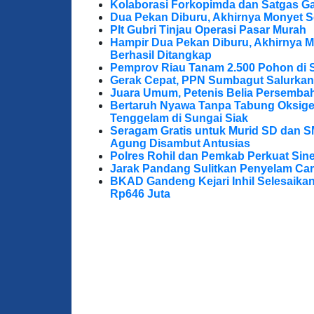
Kolaborasi Forkopimda dan Satgas Ga
Dua Pekan Diburu, Akhirnya Monyet S
Plt Gubri Tinjau Operasi Pasar Murah
Hampir Dua Pekan Diburu, Akhirnya M
Berhasil Ditangkap
Pemprov Riau Tanam 2.500 Pohon di S
Gerak Cepat, PPN Sumbagut Salurkan
Juara Umum, Petenis Belia Persembah
Bertaruh Nyawa Tanpa Tabung Oksigen
Tenggelam di Sungai Siak
Seragam Gratis untuk Murid SD dan S
Agung Disambut Antusias
Polres Rohil dan Pemkab Perkuat Sine
Jarak Pandang Sulitkan Penyelam Cari
BKAD Gandeng Kejari Inhil Selesaika
Rp646 Juta