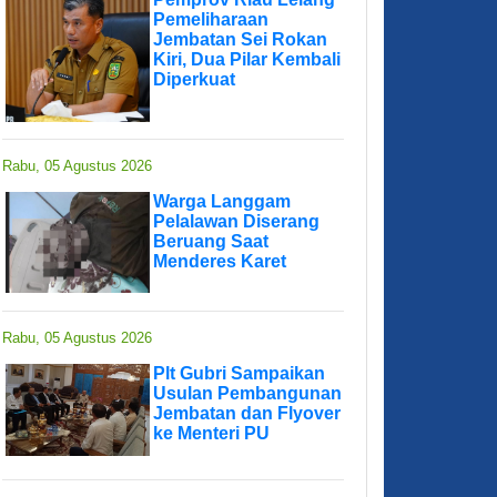
Pemeliharaan
Jembatan Sei Rokan
Kiri, Dua Pilar Kembali
Diperkuat
Rabu, 05 Agustus 2026
Warga Langgam
Pelalawan Diserang
Beruang Saat
Menderes Karet
Rabu, 05 Agustus 2026
Plt Gubri Sampaikan
Usulan Pembangunan
Jembatan dan Flyover
ke Menteri PU