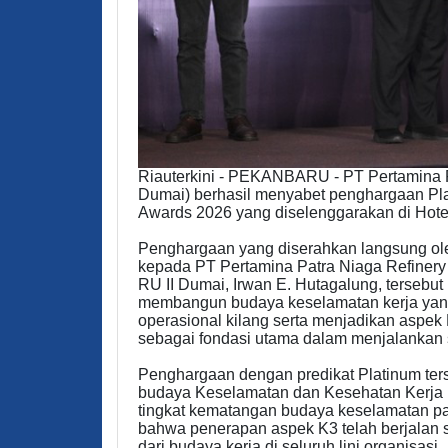
Riauterkini - PEKANBARU - PT Pertamina P
Dumai) berhasil menyabet penghargaan Pla
Awards 2026 yang diselenggarakan di Hotel
Penghargaan yang diserahkan langsung o
kepada PT Pertamina Patra Niaga Refinery 
RU II Dumai, Irwan E. Hutagalung, tersebu
membangun budaya keselamatan kerja yang 
operasional kilang serta menjadikan aspek 
sebagai fondasi utama dalam menjalankan s
Penghargaan dengan predikat Platinum ters
budaya Keselamatan dan Kesehatan Kerja 
tingkat kematangan budaya keselamatan pad
bahwa penerapan aspek K3 telah berjalan se
dari budaya kerja di seluruh lini organisasi.