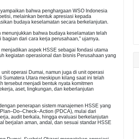
nyampaikan bahwa penghargaan WSO Indonesia
etisi, melainkan bentuk apresiasi kepada
sikan budaya keselamatan secara berkelanjutan.
um menunjukkan bahwa budaya keselamatan telah
 bagian dari cara kerja perusahaan,” ujarnya.
i menjadikan aspek HSSE sebagai fondasi utama
uh kegiatan operasional dan bisnis Perusahaan yang
i unit operasi Dumai, namun juga di unit operasi
 Sumatera Utara meskipun kilang saat ini telah
kah tersebut menjadi bentuk nyata komitmen
rja, aset, lingkungan, dan keberlanjutan
t dengan penerapan sistem manajemen HSSE yang
ip Plan–Do–Check–Action (PDCA), mulai dari
erja, audit berkala, hingga evaluasi berkelanjutan
al berjalan aman, andal, dan sesuai standar HSSE