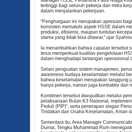
Manager HSSE Pertamina Patra Niaga Kila
tertinggi bagi seluruh pekerja dan mitra k
dalam menjalankan pekerjaan.
“Penghargaan ini merupakan apresiasi bagi 
konsisten mematuhi aspek HSSE dalam men
produksi, efisiensi, maupun tuntutan kecepa
utama yang tidak bisa ditawar,” ujar Syahria
Ia menambahkan bahwa capaian tersebut se
terus memperkuat kualitas pengelolaan HSS
dalam menghadapi tantangan operasional 
Selain penguatan sistem manajemen, peru
awareness budaya keselamatan melalui ber
bahwa keselamatan merupakan tanggung ja
hanya pekerja, namun juga kontraktor dan mi
Komitmen tersebut diwujudkan melalui pema
pelaksanaan Bulan K3 Nasional, implement
Peduli (PIP)”, serta penerapan slogan Per
Tindakan dan Usaha Keselamatan, Aman dan 
Sementara itu, Area Manager Communicatio
Dumai, Tengku Muhammad Rum menegaska