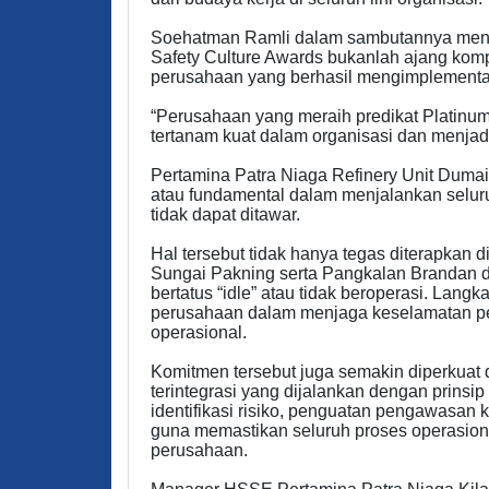
Soehatman Ramli dalam sambutannya me
Safety Culture Awards bukanlah ajang komp
perusahaan yang berhasil mengimplementa
“Perusahaan yang meraih predikat Platin
tertanam kuat dalam organisasi dan menjadi
Pertamina Patra Niaga Refinery Unit Duma
atau fundamental dalam menjalankan selur
tidak dapat ditawar.
Hal tersebut tidak hanya tegas diterapkan d
Sungai Pakning serta Pangkalan Brandan di
bertatus “idle” atau tidak beroperasi. Lang
perusahaan dalam menjaga keselamatan peke
operasional.
Komitmen tersebut juga semakin diperkua
terintegrasi yang dijalankan dengan prins
identifikasi risiko, penguatan pengawasan k
guna memastikan seluruh proses operasion
perusahaan.