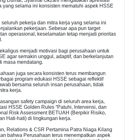
ng Dumai, Syahrial Okzani mengatakan apresiasi
erja yang selama ini konsisten mematuhi aspek HSSE
seluruh pekerja dan mitra kerja yang selama ini
jalankan pekerjaan. Sebesar apa pun target
tan operasional, keselamatan tetap menjadi prioritas
l.
kaligus menjadi motivasi bagi perusahaan untuk
E agar semakin unggul, adaptif, dan berkelanjutan
di masa mendatang.
sahaan juga secara konsisten terus membangun
bagai program edukasi HSSE sebagai reflektif
wab bersama seluruh insan perusahaan, tidak
tra kerja.
sangan safety campaign di seluruh area kerja,
asi HSSE Golden Rules “Patuhi, Intervensi, dan
sonal Risk Assessment BETUAH (Berpikir Risiko,
Hati-hati) di lingkungan kerja.
n, Relations & CSR Pertamina Patra Niaga Kilang
n bahwa Perusahaan terus menempatkan aspek