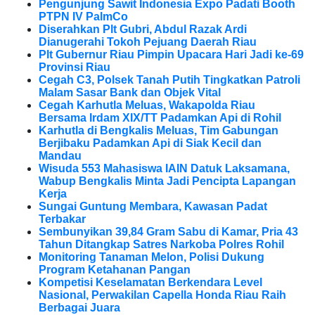
Pengunjung Sawit Indonesia Expo Padati Booth
PTPN IV PalmCo
Diserahkan Plt Gubri, Abdul Razak Ardi
Dianugerahi Tokoh Pejuang Daerah Riau
Plt Gubernur Riau Pimpin Upacara Hari Jadi ke-69
Provinsi Riau
Cegah C3, Polsek Tanah Putih Tingkatkan Patroli
Malam Sasar Bank dan Objek Vital
Cegah Karhutla Meluas, Wakapolda Riau
Bersama Irdam XIX/TT Padamkan Api di Rohil
Karhutla di Bengkalis Meluas, Tim Gabungan
Berjibaku Padamkan Api di Siak Kecil dan
Mandau
Wisuda 553 Mahasiswa IAIN Datuk Laksamana,
Wabup Bengkalis Minta Jadi Pencipta Lapangan
Kerja
Sungai Guntung Membara, Kawasan Padat
Terbakar
Sembunyikan 39,84 Gram Sabu di Kamar, Pria 43
Tahun Ditangkap Satres Narkoba Polres Rohil
Monitoring Tanaman Melon, Polisi Dukung
Program Ketahanan Pangan
Kompetisi Keselamatan Berkendara Level
Nasional, Perwakilan Capella Honda Riau Raih
Berbagai Juara