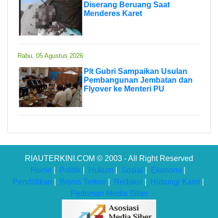
Diserang Beruang Saat
Menderes Karet
Rabu, 05 Agustus 2026
Plt Gubri Sampaikan Usulan
Pembangunan Jembatan dan
Flyover ke Menteri PU
RIAUTERKINI.COM © 2003 - All Right Reserved
Home
|
Politik
|
Hukum
|
Sosial
|
Ekonomi
|
Pendidikan
|
Bisnis Terkini
|
Redaksi
|
Hubungi Kami
|
Pedoman Media Siber