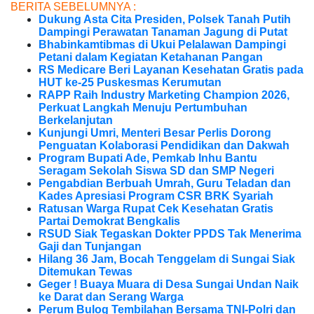
BERITA SEBELUMNYA :
Dukung Asta Cita Presiden, Polsek Tanah Putih
Dampingi Perawatan Tanaman Jagung di Putat
Bhabinkamtibmas di Ukui Pelalawan Dampingi
Petani dalam Kegiatan Ketahanan Pangan
RS Medicare Beri Layanan Kesehatan Gratis pada
HUT ke-25 Puskesmas Kerumutan
RAPP Raih Industry Marketing Champion 2026,
Perkuat Langkah Menuju Pertumbuhan
Berkelanjutan
Kunjungi Umri, Menteri Besar Perlis Dorong
Penguatan Kolaborasi Pendidikan dan Dakwah
Program Bupati Ade, Pemkab Inhu Bantu
Seragam Sekolah Siswa SD dan SMP Negeri
Pengabdian Berbuah Umrah, Guru Teladan dan
Kades Apresiasi Program CSR BRK Syariah
Ratusan Warga Rupat Cek Kesehatan Gratis
Partai Demokrat Bengkalis
RSUD Siak Tegaskan Dokter PPDS Tak Menerima
Gaji dan Tunjangan
Hilang 36 Jam, Bocah Tenggelam di Sungai Siak
Ditemukan Tewas
Geger ! Buaya Muara di Desa Sungai Undan Naik
ke Darat dan Serang Warga
Perum Bulog Tembilahan Bersama TNI-Polri dan