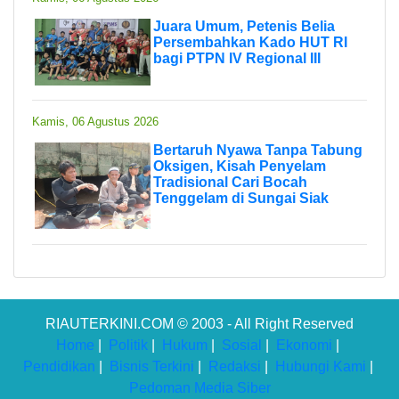
Juara Umum, Petenis Belia
Persembahkan Kado HUT RI
bagi PTPN IV Regional III
Kamis, 06 Agustus 2026
Bertaruh Nyawa Tanpa Tabung
Oksigen, Kisah Penyelam
Tradisional Cari Bocah
Tenggelam di Sungai Siak
RIAUTERKINI.COM © 2003 - All Right Reserved
Home
|
Politik
|
Hukum
|
Sosial
|
Ekonomi
|
Pendidikan
|
Bisnis Terkini
|
Redaksi
|
Hubungi Kami
|
Pedoman Media Siber