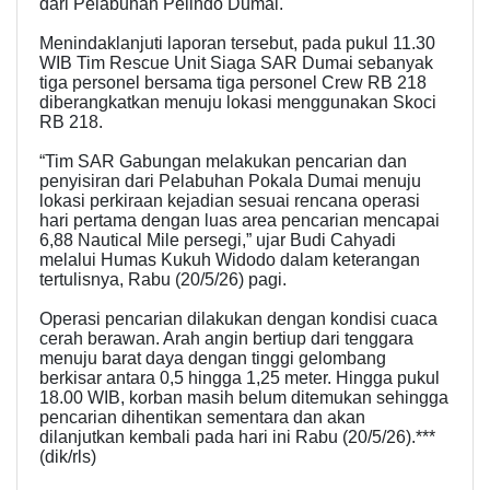
dari Pelabuhan Pelindo Dumai.
Menindaklanjuti laporan tersebut, pada pukul 11.30
WIB Tim Rescue Unit Siaga SAR Dumai sebanyak
tiga personel bersama tiga personel Crew RB 218
diberangkatkan menuju lokasi menggunakan Skoci
RB 218.
“Tim SAR Gabungan melakukan pencarian dan
penyisiran dari Pelabuhan Pokala Dumai menuju
lokasi perkiraan kejadian sesuai rencana operasi
hari pertama dengan luas area pencarian mencapai
6,88 Nautical Mile persegi,” ujar Budi Cahyadi
melalui Humas Kukuh Widodo dalam keterangan
tertulisnya, Rabu (20/5/26) pagi.
Operasi pencarian dilakukan dengan kondisi cuaca
cerah berawan. Arah angin bertiup dari tenggara
menuju barat daya dengan tinggi gelombang
berkisar antara 0,5 hingga 1,25 meter. Hingga pukul
18.00 WIB, korban masih belum ditemukan sehingga
pencarian dihentikan sementara dan akan
dilanjutkan kembali pada hari ini Rabu (20/5/26).***
(dik/rls)