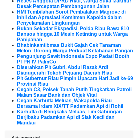
Reses Anggota DPRD Riau, Warga Suka Makmur
Desak Percepatan Pembangunan Jalan
HMI Tembilahan Sorot Pembalakan Magrove di
Inhil dan Apresiasi Komitmen Kapolda dalam
Penyelamatan Lingkungan
Bukan Sekadar Ekspedisi, Polda Riau Bawa 810
Bansos hingga 10 Mesin Ketinting untuk Warga
Panipahan
Bhabinkamtibmas Bukit Gajah Cek Tanaman
Melon, Dorong Warga Perkuat Ketahanan Pangan
Pengunjung Sawit Indonesia Expo Padati Booth
PTPN IV PalmCo
Diserahkan Plt Gubri, Abdul Razak Ardi
Dianugerahi Tokoh Pejuang Daerah Riau
Plt Gubernur Riau Pimpin Upacara Hari Jadi ke-69
Provinsi Riau
Cegah C3, Polsek Tanah Putih Tingkatkan Patroli
Malam Sasar Bank dan Objek Vital
Cegah Karhutla Meluas, Wakapolda Riau
Bersama Irdam XIX/TT Padamkan Api di Rohil
Karhutla di Bengkalis Meluas, Tim Gabungan
Berjibaku Padamkan Api di Siak Kecil dan
Mandau