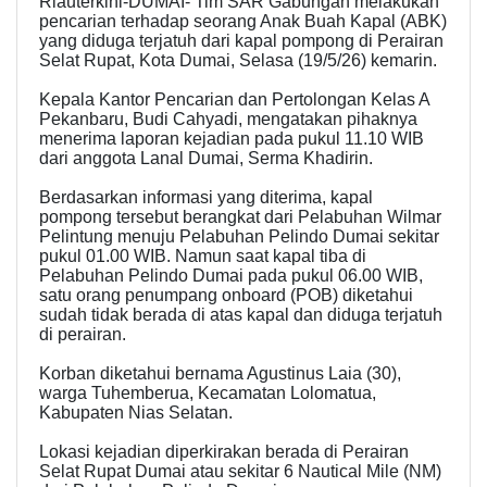
Riauterkini-DUMAI- Tim SAR Gabungan melakukan
pencarian terhadap seorang Anak Buah Kapal (ABK)
yang diduga terjatuh dari kapal pompong di Perairan
Selat Rupat, Kota Dumai, Selasa (19/5/26) kemarin.
Kepala Kantor Pencarian dan Pertolongan Kelas A
Pekanbaru, Budi Cahyadi, mengatakan pihaknya
menerima laporan kejadian pada pukul 11.10 WIB
dari anggota Lanal Dumai, Serma Khadirin.
Berdasarkan informasi yang diterima, kapal
pompong tersebut berangkat dari Pelabuhan Wilmar
Pelintung menuju Pelabuhan Pelindo Dumai sekitar
pukul 01.00 WIB. Namun saat kapal tiba di
Pelabuhan Pelindo Dumai pada pukul 06.00 WIB,
satu orang penumpang onboard (POB) diketahui
sudah tidak berada di atas kapal dan diduga terjatuh
di perairan.
Korban diketahui bernama Agustinus Laia (30),
warga Tuhemberua, Kecamatan Lolomatua,
Kabupaten Nias Selatan.
Lokasi kejadian diperkirakan berada di Perairan
Selat Rupat Dumai atau sekitar 6 Nautical Mile (NM)