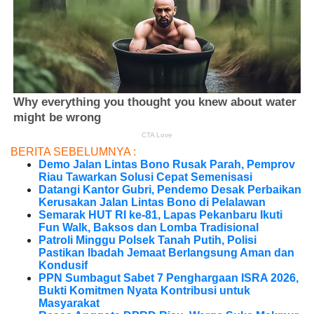
BERITA SEBELUMNYA :
Demo Jalan Lintas Bono Rusak Parah, Pemprov
Riau Tawarkan Solusi Cepat Semenisasi
Datangi Kantor Gubri, Pendemo Desak Perbaikan
Kerusakan Jalan Lintas Bono di Pelalawan
Semarak HUT RI ke-81, Lapas Pekanbaru Ikuti
Fun Walk, Baksos dan Lomba Tradisional
Patroli Minggu Polsek Tanah Putih, Polisi
Pastikan Ibadah Jemaat Berlangsung Aman dan
Kondusif
PPN Sumbagut Sabet 7 Penghargaan ISRA 2026,
Bukti Komitmen Nyata Kontribusi untuk
Masyarakat