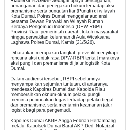
Riauterkini-DUMAI- Sebagai upaya pencegahan,
penanganan dan penegakan hukum terhadap aksi
premanisme serta pungutan liar (Pungli) di wilayah
Kota Dumai, Polres Dumai menggelar audiensi
bersama Dewan Perwakilan Wilayah Rumah
Berdaya Pengemudi Indonesia (DPW-RBPI)
Provinsi Riau, pemerintah daerah, tokoh masyarakat
hingga perwakilan kelurahan di Aula Wicaksana
Laghawa Polres Dumai, Kamis (21/5/26).
Diharapkan merupakan langkah preventif menyikapi
rencana aksi unjuk rasa DPW-RBPI terkait maraknya
aksi pungli dan premanisme di jalur logistik Kota
Dumai.
Dalam audiensi tersebut, RBPI sebelumnya
menyampaikan sejumlah tuntutan, di antaranya
mendesak Kapolres Dumai dan Kapolda Riau
membersihkan oknum-oknum pelaku pungli,
meminta penindakan tegas terhadap pelaku begal
dan premanisme, serta menjamin keamanan jalur
logistik bagi para pengemudi.
Kapolres Dumai AKBP Angga Febrian Herlambang
melalui Kapolsek Dumai Barat AKP Dedi Nofarizal