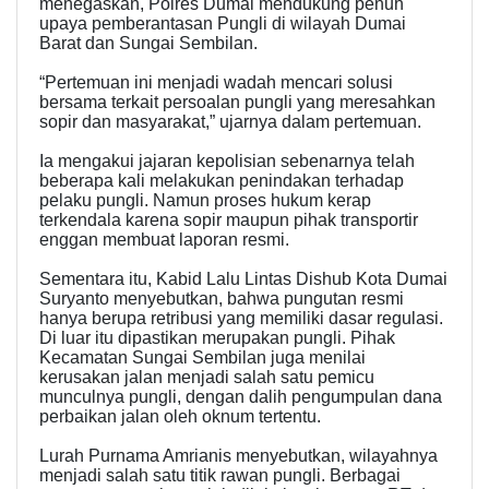
menegaskan, Polres Dumai mendukung penuh
upaya pemberantasan Pungli di wilayah Dumai
Barat dan Sungai Sembilan.
“Pertemuan ini menjadi wadah mencari solusi
bersama terkait persoalan pungli yang meresahkan
sopir dan masyarakat,” ujarnya dalam pertemuan.
Ia mengakui jajaran kepolisian sebenarnya telah
beberapa kali melakukan penindakan terhadap
pelaku pungli. Namun proses hukum kerap
terkendala karena sopir maupun pihak transportir
enggan membuat laporan resmi.
Sementara itu, Kabid Lalu Lintas Dishub Kota Dumai
Suryanto menyebutkan, bahwa pungutan resmi
hanya berupa retribusi yang memiliki dasar regulasi.
Di luar itu dipastikan merupakan pungli. Pihak
Kecamatan Sungai Sembilan juga menilai
kerusakan jalan menjadi salah satu pemicu
munculnya pungli, dengan dalih pengumpulan dana
perbaikan jalan oleh oknum tertentu.
Lurah Purnama Amrianis menyebutkan, wilayahnya
menjadi salah satu titik rawan pungli. Berbagai